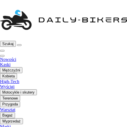
Szukaj
Nowości
Kaski
Mężczyźni
Kobieta
High-Tech
Wyścigi
Motocykle i skutery
Terenowe
Przygoda
Warsztat
Bagaż
Wyprzedaż
Marki