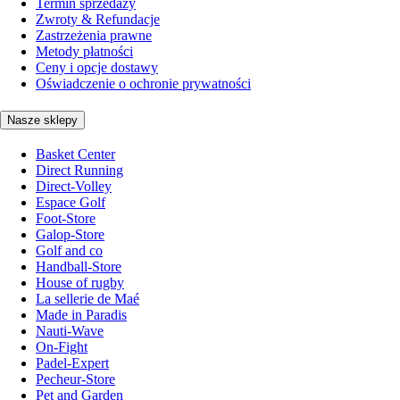
Termin sprzedaży
Zwroty & Refundacje
Zastrzeżenia prawne
Metody płatności
Ceny i opcje dostawy
Oświadczenie o ochronie prywatności
Nasze sklepy
Basket Center
Direct Running
Direct-Volley
Espace Golf
Foot-Store
Galop-Store
Golf and co
Handball-Store
House of rugby
La sellerie de Maé
Made in Paradis
Nauti-Wave
On-Fight
Padel-Expert
Pecheur-Store
Pet and Garden