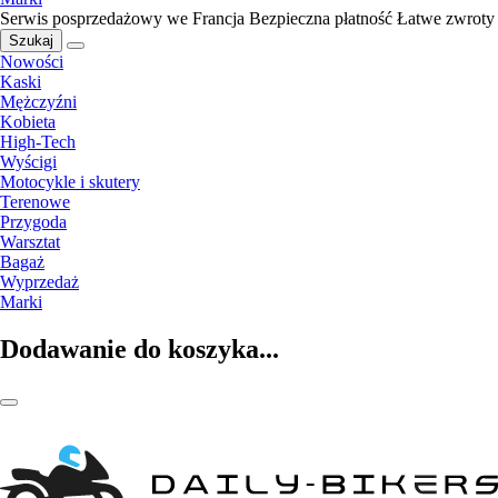
Serwis posprzedażowy we Francja
Bezpieczna płatność
Łatwe zwroty
Szukaj
Nowości
Kaski
Mężczyźni
Kobieta
High-Tech
Wyścigi
Motocykle i skutery
Terenowe
Przygoda
Warsztat
Bagaż
Wyprzedaż
Marki
Dodawanie do koszyka...