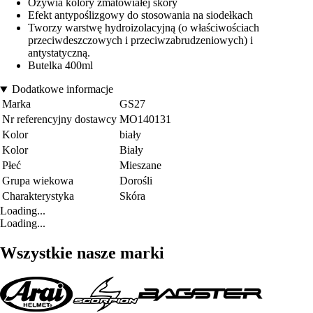
Ożywia kolory zmatowiałej skóry
Efekt antypoślizgowy do stosowania na siodełkach
Tworzy warstwę hydroizolacyjną (o właściwościach
przeciwdeszczowych i przeciwzabrudzeniowych) i
antystatyczną.
Butelka 400ml
Dodatkowe informacje
Marka
GS27
Nr referencyjny dostawcy
MO140131
Kolor
biały
Kolor
Biały
Płeć
Mieszane
Grupa wiekowa
Dorośli
Charakterystyka
Skóra
Loading...
Loading...
Wszystkie nasze marki