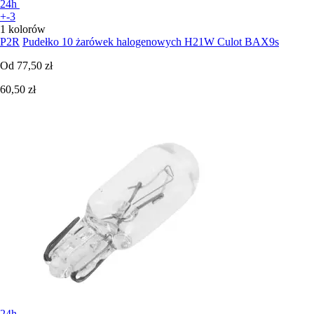
24h
+-3
1 kolorów
P2R
Pudełko 10 żarówek halogenowych H21W Culot BAX9s
Od
77,50 zł
60,50 zł
24h