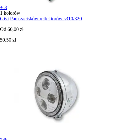
+-3
1 kolorów
Givi
Para zacisków reflektorów s310/320
Od
60,00 zł
50,50 zł
24h