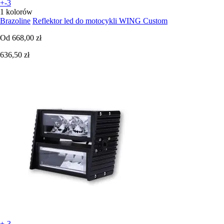
+-3
1 kolorów
Brazoline
Reflektor led do motocykli WING Custom
Od
668,00 zł
636,50 zł
+-3