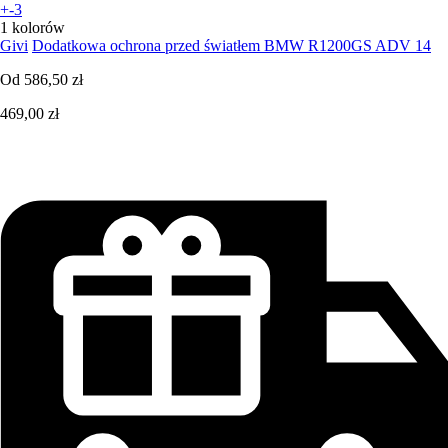
+-3
1 kolorów
Givi
Dodatkowa ochrona przed światłem BMW R1200GS ADV 14
Od
586,50 zł
469,00 zł