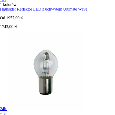
1 kolorów
Highsider
Reflektor LED z uchwytem Ultimate Wave
Od
1957,00 zł
1743,00 zł
24h
+-3