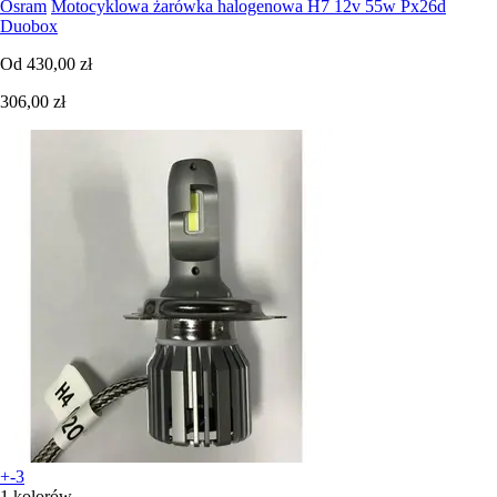
Osram
Motocyklowa żarówka halogenowa H7 12v 55w Px26d
Duobox
Od
430,00 zł
306,00 zł
+-3
1 kolorów