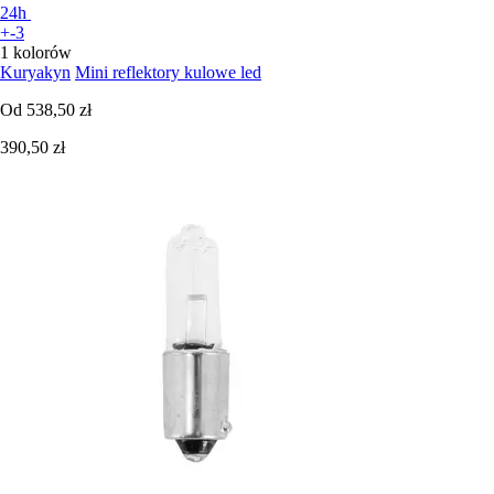
24h
+-3
1 kolorów
Kuryakyn
Mini reflektory kulowe led
Od
538,50 zł
390,50 zł