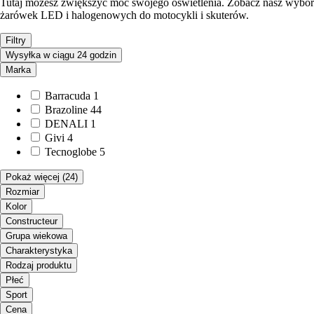
Tutaj możesz zwiększyć moc swojego oświetlenia. Zobacz nasz wybór
żarówek LED i halogenowych do motocykli i skuterów.
Filtry
Wysyłka w ciągu 24 godzin
Marka
Barracuda
1
Brazoline
44
DENALI
1
Givi
4
Tecnoglobe
5
Pokaż więcej
(24)
Rozmiar
Kolor
Constructeur
Grupa wiekowa
Charakterystyka
Rodzaj produktu
Płeć
Sport
Cena