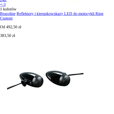
+-3
1 kolorów
Brazoline
Reflektory i kierunkowskazy LED do motocykli Ring
Custom
Od
492,50 zł
383,50 zł