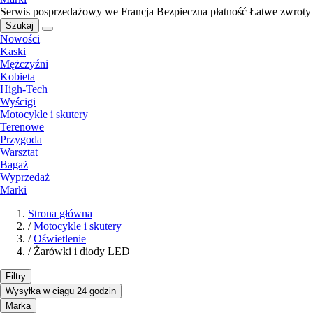
Serwis posprzedażowy we Francja
Bezpieczna płatność
Łatwe zwroty
Szukaj
Nowości
Kaski
Mężczyźni
Kobieta
High-Tech
Wyścigi
Motocykle i skutery
Terenowe
Przygoda
Warsztat
Bagaż
Wyprzedaż
Marki
Strona główna
/
Motocykle i skutery
/
Oświetlenie
/
Żarówki i diody LED
Filtry
Wysyłka w ciągu 24 godzin
Marka