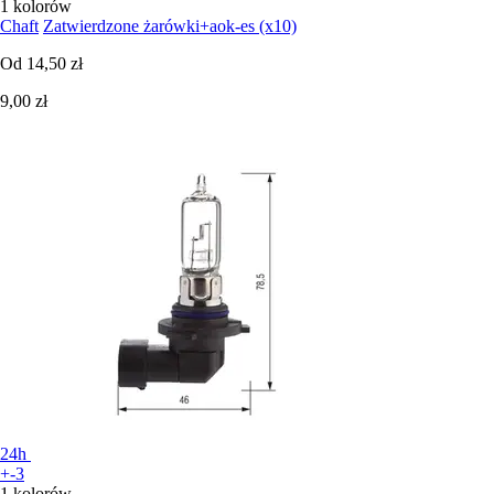
1 kolorów
Chaft
Zatwierdzone żarówki+aok-es (x10)
Od
14,50 zł
9,00 zł
24h
+-3
1 kolorów