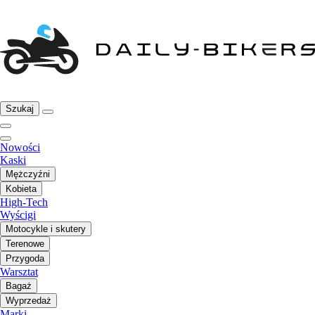
Szukaj
Nowości
Kaski
Mężczyźni
Kobieta
High-Tech
Wyścigi
Motocykle i skutery
Terenowe
Przygoda
Warsztat
Bagaż
Wyprzedaż
Marki