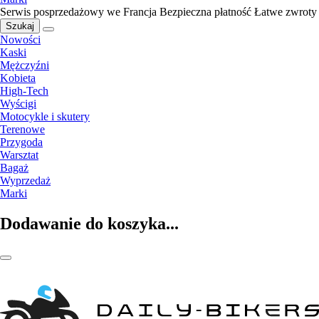
Serwis posprzedażowy we Francja
Bezpieczna płatność
Łatwe zwroty
Szukaj
Nowości
Kaski
Mężczyźni
Kobieta
High-Tech
Wyścigi
Motocykle i skutery
Terenowe
Przygoda
Warsztat
Bagaż
Wyprzedaż
Marki
Dodawanie do koszyka...