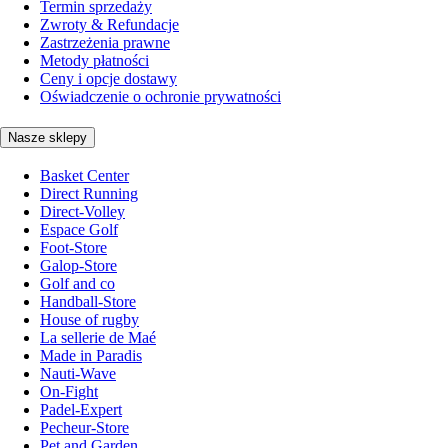
Termin sprzedaży
Zwroty & Refundacje
Zastrzeżenia prawne
Metody płatności
Ceny i opcje dostawy
Oświadczenie o ochronie prywatności
Nasze sklepy
Basket Center
Direct Running
Direct-Volley
Espace Golf
Foot-Store
Galop-Store
Golf and co
Handball-Store
House of rugby
La sellerie de Maé
Made in Paradis
Nauti-Wave
On-Fight
Padel-Expert
Pecheur-Store
Pet and Garden