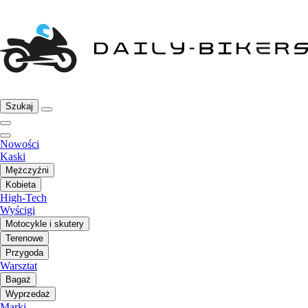
Szukaj
Nowości
Kaski
Mężczyźni
Kobieta
High-Tech
Wyścigi
Motocykle i skutery
Terenowe
Przygoda
Warsztat
Bagaż
Wyprzedaż
Marki