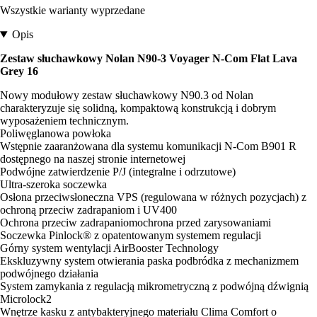
Wszystkie warianty wyprzedane
Opis
Zestaw słuchawkowy Nolan N90-3 Voyager N-Com Flat Lava
Grey 16
Nowy modułowy zestaw słuchawkowy N90.3 od Nolan
charakteryzuje się solidną, kompaktową konstrukcją i dobrym
wyposażeniem technicznym.
Poliwęglanowa powłoka
Wstępnie zaaranżowana dla systemu komunikacji N-Com B901 R
dostępnego na naszej stronie internetowej
Podwójne zatwierdzenie P/J (integralne i odrzutowe)
Ultra-szeroka soczewka
Osłona przeciwsłoneczna VPS (regulowana w różnych pozycjach) z
ochroną przeciw zadrapaniom i UV400
Ochrona przeciw zadrapaniomochrona przed zarysowaniami
Soczewka Pinlock® z opatentowanym systemem regulacji
Górny system wentylacji AirBooster Technology
Ekskluzywny system otwierania paska podbródka z mechanizmem
podwójnego działania
System zamykania z regulacją mikrometryczną z podwójną dźwignią
Microlock2
Wnętrze kasku z antybakteryjnego materiału Clima Comfort o