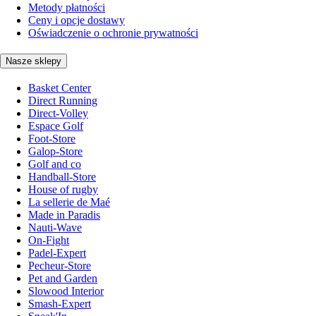
Metody płatności
Ceny i opcje dostawy
Oświadczenie o ochronie prywatności
Nasze sklepy
Basket Center
Direct Running
Direct-Volley
Espace Golf
Foot-Store
Galop-Store
Golf and co
Handball-Store
House of rugby
La sellerie de Maé
Made in Paradis
Nauti-Wave
On-Fight
Padel-Expert
Pecheur-Store
Pet and Garden
Slowood Interior
Smash-Expert