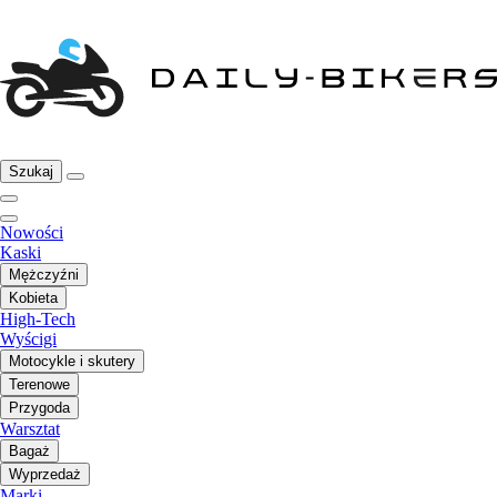
Szukaj
Nowości
Kaski
Mężczyźni
Kobieta
High-Tech
Wyścigi
Motocykle i skutery
Terenowe
Przygoda
Warsztat
Bagaż
Wyprzedaż
Marki