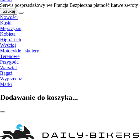
Serwis posprzedażowy we Francja
Bezpieczna płatność
Łatwe zwroty
Szukaj
Nowości
Kaski
Mężczyźni
Kobieta
High-Tech
Wyścigi
Motocykle i skutery
Terenowe
Przygoda
Warsztat
Bagaż
Wyprzedaż
Marki
Dodawanie do koszyka...