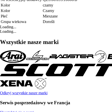
Kolor
czarny
Kolor
Czarny
Płeć
Mieszane
Grupa wiekowa
Dorośli
Loading...
Loading...
Wszystkie nasze marki
Odkryj wszystkie nasze marki
Serwis posprzedażowy we Francja