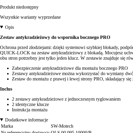
Produkt niedostępny
Wszystkie warianty wyprzedane
Opis
Zestaw antykradzieżowy do wspornika bocznego PRO
Ochrona przed złodziejami: dzięki systemowi szybkiej blokady, po
QUICK-LOCK na zestaw antykradzieżowy z blokadą. Mocujesz uchwyt
obu stron potrzebny jest tylko jeden klucz. W zestawie znajduje się r
Zabezpieczenie antykradzieżowe dla montażu bocznego PRO
Zestawy antykradzieżowe można wykorzystać do wymiany
Zestaw do montażu z prawej i lewej strony PRO, składający si
Inclus
2 zestawy antykradzieżowe z jednoczesnym ryglowaniem
2 identyczne klucze
Instrukcja montażu
Dodatkowe informacje
Marka
SW-Motech
Nr referencyjny dostawcy
QLS.00.095.10000/B