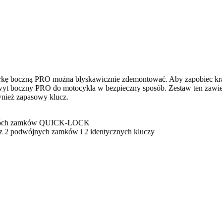
dpórkę boczną PRO można błyskawicznie zdemontować. Aby zapobiec 
 boczny PRO do motocykla w bezpieczny sposób. Zestaw ten zawiera
ównież zapasowy klucz.
 dwóch zamków QUICK-LOCK
ę z 2 podwójnych zamków i 2 identycznych kluczy