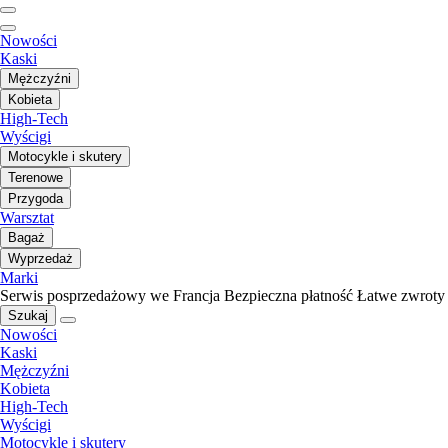
Nowości
Kaski
Mężczyźni
Kobieta
High-Tech
Wyścigi
Motocykle i skutery
Terenowe
Przygoda
Warsztat
Bagaż
Wyprzedaż
Marki
Serwis posprzedażowy we Francja
Bezpieczna płatność
Łatwe zwroty
Szukaj
Nowości
Kaski
Mężczyźni
Kobieta
High-Tech
Wyścigi
Motocykle i skutery