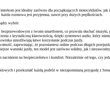
erkom jest idealny zarówno dla początkujących motocyklistów, jak i
 że każda rozmowa jest przyjemna, nawet przy dużych prędkościach.
mądry wybór:
em bezprzewodowym z twoim smartfonem, co pozwala słuchać muzyki, p
zenia z krystaliczną klarownością, dzięki systemowi audio, który minim
ytkownika umożliwiają łatwe korzystanie podczas jazdy.
tność, zapewniając, że pozostaniesz online podczas długich przejażd
jsze warunki jazdy, ten model jest zarówno solidny, jak i niezawodny
naciskiem na bezpieczeństwo i komfort. Niezależnie od tego, czy jedz
lowych i przekształć każdą podróż w niezapomnianą przygodę z Sena