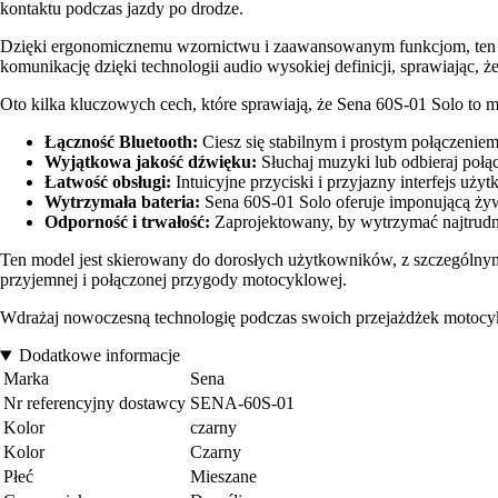
kontaktu podczas jazdy po drodze.
Dzięki ergonomicznemu wzornictwu i zaawansowanym funkcjom, ten int
komunikację dzięki technologii audio wysokiej definicji, sprawiając,
Oto kilka kluczowych cech, które sprawiają, że Sena 60S-01 Solo to 
Łączność Bluetooth:
Ciesz się stabilnym i prostym połączeni
Wyjątkowa jakość dźwięku:
Słuchaj muzyki lub odbieraj połąc
Łatwość obsługi:
Intuicyjne przyciski i przyjazny interfejs uż
Wytrzymała bateria:
Sena 60S-01 Solo oferuje imponującą żywo
Odporność i trwałość:
Zaprojektowany, by wytrzymać najtrudnie
Ten model jest skierowany do dorosłych użytkowników, z szczególnym 
przyjemnej i połączonej przygody motocyklowej.
Wdrażaj nowoczesną technologię podczas swoich przejażdżek motocyk
Dodatkowe informacje
Marka
Sena
Nr referencyjny dostawcy
SENA-60S-01
Kolor
czarny
Kolor
Czarny
Płeć
Mieszane