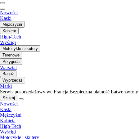
Nowości
Kaski
Mężczyźni
Kobieta
High-Tech
Wyścigi
Motocykle i skutery
Terenowe
Przygoda
Warsztat
Bagaż
Wyprzedaż
Marki
Serwis posprzedażowy we Francja
Bezpieczna płatność
Łatwe zwroty
Szukaj
Nowości
Kaski
Mężczyźni
Kobieta
High-Tech
Wyścigi
Motocykle i skutery