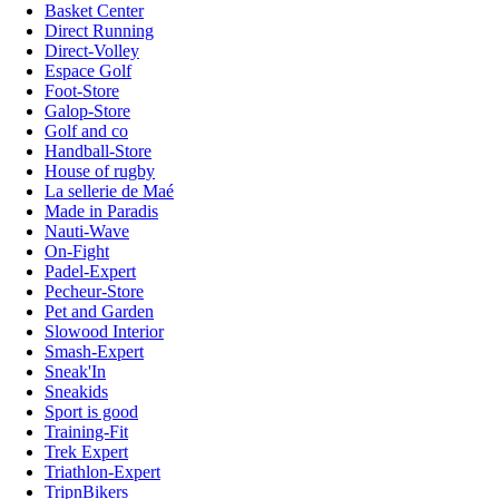
Basket Center
Direct Running
Direct-Volley
Espace Golf
Foot-Store
Galop-Store
Golf and co
Handball-Store
House of rugby
La sellerie de Maé
Made in Paradis
Nauti-Wave
On-Fight
Padel-Expert
Pecheur-Store
Pet and Garden
Slowood Interior
Smash-Expert
Sneak'In
Sneakids
Sport is good
Training-Fit
Trek Expert
Triathlon-Expert
TripnBikers