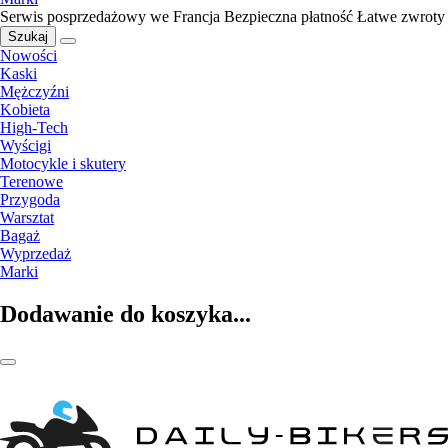
Serwis posprzedażowy we Francja
Bezpieczna płatność
Łatwe zwroty
Szukaj
Nowości
Kaski
Mężczyźni
Kobieta
High-Tech
Wyścigi
Motocykle i skutery
Terenowe
Przygoda
Warsztat
Bagaż
Wyprzedaż
Marki
Dodawanie do koszyka...