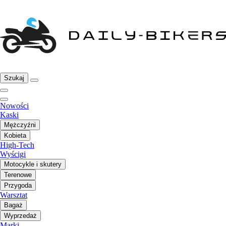
Szukaj
Nowości
Kaski
Mężczyźni
Kobieta
High-Tech
Wyścigi
Motocykle i skutery
Terenowe
Przygoda
Warsztat
Bagaż
Wyprzedaż
Marki