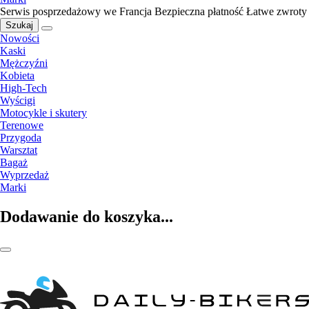
Serwis posprzedażowy we Francja
Bezpieczna płatność
Łatwe zwroty
Szukaj
Nowości
Kaski
Mężczyźni
Kobieta
High-Tech
Wyścigi
Motocykle i skutery
Terenowe
Przygoda
Warsztat
Bagaż
Wyprzedaż
Marki
Dodawanie do koszyka...