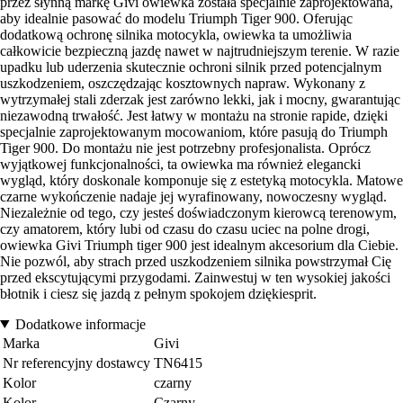
przez słynną markę Givi owiewka została specjalnie zaprojektowana,
aby idealnie pasować do modelu Triumph Tiger 900. Oferując
dodatkową ochronę silnika motocykla, owiewka ta umożliwia
całkowicie bezpieczną jazdę nawet w najtrudniejszym terenie. W razie
upadku lub uderzenia skutecznie ochroni silnik przed potencjalnym
uszkodzeniem, oszczędzając kosztownych napraw. Wykonany z
wytrzymałej stali zderzak jest zarówno lekki, jak i mocny, gwarantując
niezawodną trwałość. Jest łatwy w montażu na stronie rapide, dzięki
specjalnie zaprojektowanym mocowaniom, które pasują do Triumph
Tiger 900. Do montażu nie jest potrzebny profesjonalista. Oprócz
wyjątkowej funkcjonalności, ta owiewka ma również elegancki
wygląd, który doskonale komponuje się z estetyką motocykla. Matowe
czarne wykończenie nadaje jej wyrafinowany, nowoczesny wygląd.
Niezależnie od tego, czy jesteś doświadczonym kierowcą terenowym,
czy amatorem, który lubi od czasu do czasu uciec na polne drogi,
owiewka Givi Triumph tiger 900 jest idealnym akcesorium dla Ciebie.
Nie pozwól, aby strach przed uszkodzeniem silnika powstrzymał Cię
przed ekscytującymi przygodami. Zainwestuj w ten wysokiej jakości
błotnik i ciesz się jazdą z pełnym spokojem dziękiesprit.
Dodatkowe informacje
Marka
Givi
Nr referencyjny dostawcy
TN6415
Kolor
czarny
Kolor
Czarny