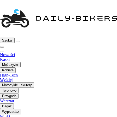
Szukaj
Nowości
Kaski
Mężczyźni
Kobieta
High-Tech
Wyścigi
Motocykle i skutery
Terenowe
Przygoda
Warsztat
Bagaż
Wyprzedaż
Marki