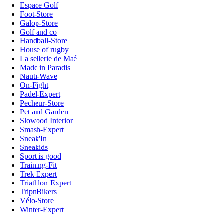
Espace Golf
Foot-Store
Galop-Store
Golf and co
Handball-Store
House of rugby
La sellerie de Maé
Made in Paradis
Nauti-Wave
On-Fight
Padel-Expert
Pecheur-Store
Pet and Garden
Slowood Interior
Smash-Expert
Sneak'In
Sneakids
Sport is good
Training-Fit
Trek Expert
Triathlon-Expert
TripnBikers
Vélo-Store
Winter-Expert