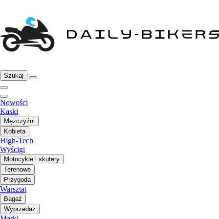
Szukaj
Nowości
Kaski
Mężczyźni
Kobieta
High-Tech
Wyścigi
Motocykle i skutery
Terenowe
Przygoda
Warsztat
Bagaż
Wyprzedaż
Marki