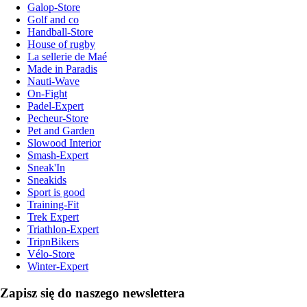
Galop-Store
Golf and co
Handball-Store
House of rugby
La sellerie de Maé
Made in Paradis
Nauti-Wave
On-Fight
Padel-Expert
Pecheur-Store
Pet and Garden
Slowood Interior
Smash-Expert
Sneak'In
Sneakids
Sport is good
Training-Fit
Trek Expert
Triathlon-Expert
TripnBikers
Vélo-Store
Winter-Expert
Zapisz się do naszego newslettera