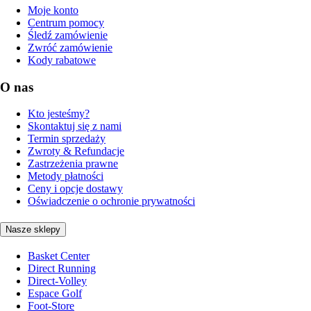
Moje konto
Centrum pomocy
Śledź zamówienie
Zwróć zamówienie
Kody rabatowe
O nas
Kto jesteśmy?
Skontaktuj się z nami
Termin sprzedaży
Zwroty & Refundacje
Zastrzeżenia prawne
Metody płatności
Ceny i opcje dostawy
Oświadczenie o ochronie prywatności
Nasze sklepy
Basket Center
Direct Running
Direct-Volley
Espace Golf
Foot-Store