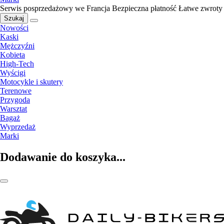
Serwis posprzedażowy we Francja
Bezpieczna płatność
Łatwe zwroty
Szukaj
Nowości
Kaski
Mężczyźni
Kobieta
High-Tech
Wyścigi
Motocykle i skutery
Terenowe
Przygoda
Warsztat
Bagaż
Wyprzedaż
Marki
Dodawanie do koszyka...