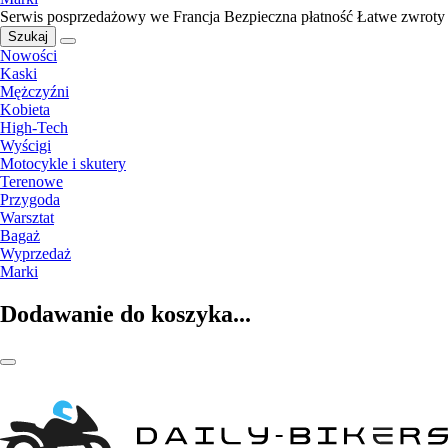
Serwis posprzedażowy we Francja
Bezpieczna płatność
Łatwe zwroty
Szukaj
Nowości
Kaski
Mężczyźni
Kobieta
High-Tech
Wyścigi
Motocykle i skutery
Terenowe
Przygoda
Warsztat
Bagaż
Wyprzedaż
Marki
Dodawanie do koszyka...