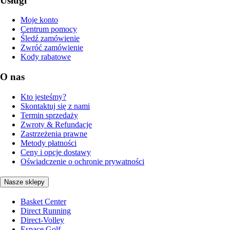
Usługi
Moje konto
Centrum pomocy
Śledź zamówienie
Zwróć zamówienie
Kody rabatowe
O nas
Kto jesteśmy?
Skontaktuj się z nami
Termin sprzedaży
Zwroty & Refundacje
Zastrzeżenia prawne
Metody płatności
Ceny i opcje dostawy
Oświadczenie o ochronie prywatności
Nasze sklepy
Basket Center
Direct Running
Direct-Volley
Espace Golf