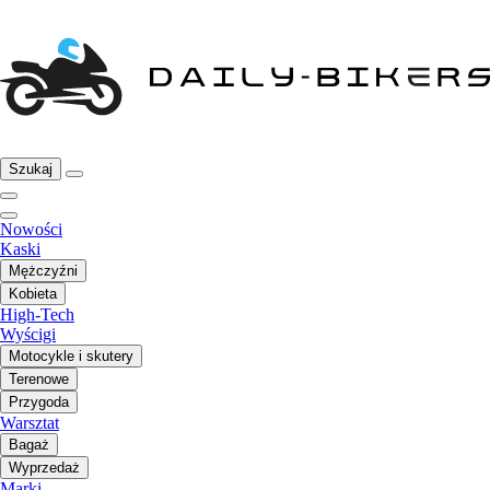
Szukaj
Nowości
Kaski
Mężczyźni
Kobieta
High-Tech
Wyścigi
Motocykle i skutery
Terenowe
Przygoda
Warsztat
Bagaż
Wyprzedaż
Marki