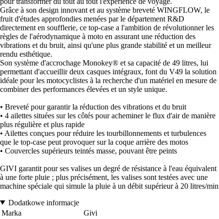
pour transformer du tout au tout l'expérience de voyage.
Grâce à son design innovant et au système breveté WINGFLOW, le
fruit d'études approfondies menées par le département R&D
directement en soufflerie, ce top-case a l'ambition de révolutionner les
règles de l'aérodynamique à moto en assurant une réduction des
vibrations et du bruit, ainsi qu'une plus grande stabilité et un meilleur
rendu esthétique.
Son système d'accrochage Monokey® et sa capacité de 49 litres, lui
permettant d'accueillir deux casques intégraux, font du V49 la solution
idéale pour les motocyclistes à la recherche d'un matériel en mesure de
combiner des performances élevées et un style unique.
• Breveté pour garantir la réduction des vibrations et du bruit
• 4 ailettes situées sur les côtés pour acheminer le flux d'air de manière
plus régulière et plus rapide
• Ailettes conçues pour réduire les tourbillonnements et turbulences
que le top-case peut provoquer sur la coque arrière des motos
• Couvercles supérieurs teintés masse, pouvant être peints
GIVI garantit pour ses valises un degré de résistance à l'eau équivalent
à une forte pluie ; plus précisément, les valises sont testées avec une
machine spéciale qui simule la pluie à un débit supérieur à 20 litres/min
Dodatkowe informacje
Marka
Givi