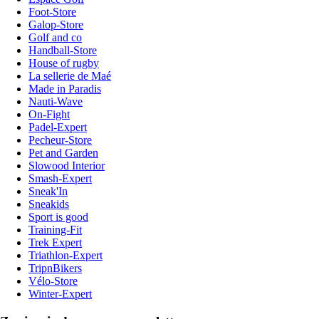
Foot-Store
Galop-Store
Golf and co
Handball-Store
House of rugby
La sellerie de Maé
Made in Paradis
Nauti-Wave
On-Fight
Padel-Expert
Pecheur-Store
Pet and Garden
Slowood Interior
Smash-Expert
Sneak'In
Sneakids
Sport is good
Training-Fit
Trek Expert
Triathlon-Expert
TripnBikers
Vélo-Store
Winter-Expert