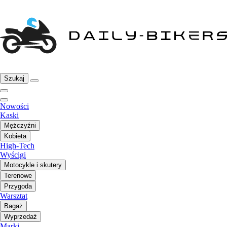
Szukaj
Nowości
Kaski
Mężczyźni
Kobieta
High-Tech
Wyścigi
Motocykle i skutery
Terenowe
Przygoda
Warsztat
Bagaż
Wyprzedaż
Marki