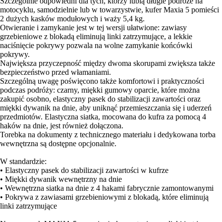
Szczególnie odpowiedni dla tych, którzy lubią długie podróże na
motocyklu, samodzielnie lub w towarzystwie, kufer Maxia 5 pomieści
2 dużych kasków modułowych i waży 5,4 kg.
Otwieranie i zamykanie jest w tej wersji ułatwione: zawiasy
grzebieniowe z blokadą eliminują linki zatrzymujące, a lekkie
naciśnięcie pokrywy pozwala na wolne zamykanie końcówki
pokrywy.
Największa przyczepność między dwoma skorupami zwiększa także
bezpieczeństwo przed włamaniami.
Szczególną uwagę poświęcono także komfortowi i praktyczności
podczas podróży: czarny, miękki gumowy oparcie, które można
zakupić osobno, elastyczny pasek do stabilizacji zawartości oraz
miękki dywanik na dnie, aby uniknąć przemieszczania się i uderzeń
przedmiotów. Elastyczna siatka, mocowana do kufra za pomocą 4
haków na dnie, jest również dołączona.
Torebka na dokumenty z technicznego materiału i dedykowana torba
wewnętrzna są dostępne opcjonalnie.
W standardzie:
• Elastyczny pasek do stabilizacji zawartości w kufrze
• Miękki dywanik wewnętrzny na dnie
• Wewnętrzna siatka na dnie z 4 hakami fabrycznie zamontowanymi
• Pokrywa z zawiasami grzebieniowymi z blokadą, które eliminują
linki zatrzymujące