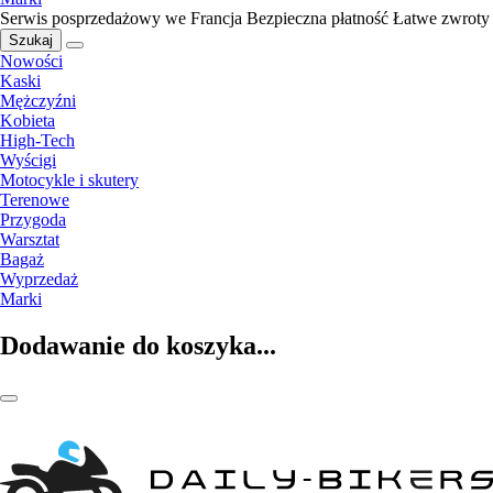
Serwis posprzedażowy we Francja
Bezpieczna płatność
Łatwe zwroty
Szukaj
Nowości
Kaski
Mężczyźni
Kobieta
High-Tech
Wyścigi
Motocykle i skutery
Terenowe
Przygoda
Warsztat
Bagaż
Wyprzedaż
Marki
Dodawanie do koszyka...