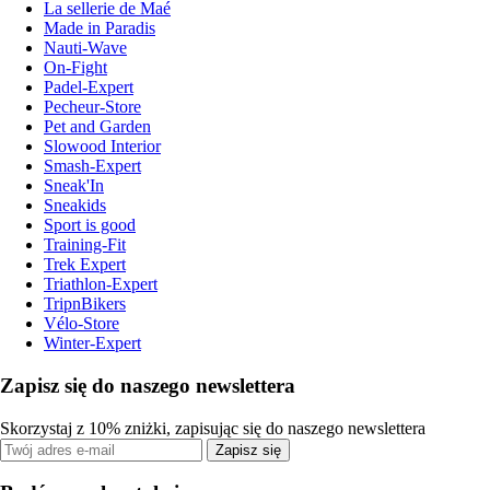
La sellerie de Maé
Made in Paradis
Nauti-Wave
On-Fight
Padel-Expert
Pecheur-Store
Pet and Garden
Slowood Interior
Smash-Expert
Sneak'In
Sneakids
Sport is good
Training-Fit
Trek Expert
Triathlon-Expert
TripnBikers
Vélo-Store
Winter-Expert
Zapisz się do naszego newslettera
Skorzystaj z 10% zniżki, zapisując się do naszego newslettera
Zapisz się