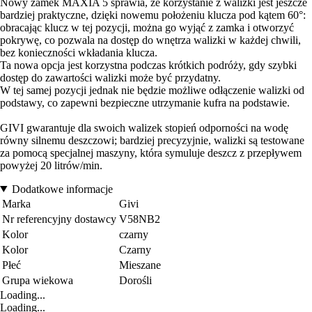
Nowy zamek MAXIA 5 sprawia, że korzystanie z walizki jest jeszcze
bardziej praktyczne, dzięki nowemu położeniu klucza pod kątem 60°:
obracając klucz w tej pozycji, można go wyjąć z zamka i otworzyć
pokrywę, co pozwala na dostęp do wnętrza walizki w każdej chwili,
bez konieczności wkładania klucza.
Ta nowa opcja jest korzystna podczas krótkich podróży, gdy szybki
dostęp do zawartości walizki może być przydatny.
W tej samej pozycji jednak nie będzie możliwe odłączenie walizki od
podstawy, co zapewni bezpieczne utrzymanie kufra na podstawie.
GIVI gwarantuje dla swoich walizek stopień odporności na wodę
równy silnemu deszczowi; bardziej precyzyjnie, walizki są testowane
za pomocą specjalnej maszyny, która symuluje deszcz z przepływem
powyżej 20 litrów/min.
Dodatkowe informacje
Marka
Givi
Nr referencyjny dostawcy
V58NB2
Kolor
czarny
Kolor
Czarny
Płeć
Mieszane
Grupa wiekowa
Dorośli
Loading...
Loading...