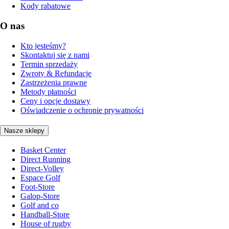
Kody rabatowe
O nas
Kto jesteśmy?
Skontaktuj się z nami
Termin sprzedaży
Zwroty & Refundacje
Zastrzeżenia prawne
Metody płatności
Ceny i opcje dostawy
Oświadczenie o ochronie prywatności
Nasze sklepy
Basket Center
Direct Running
Direct-Volley
Espace Golf
Foot-Store
Galop-Store
Golf and co
Handball-Store
House of rugby