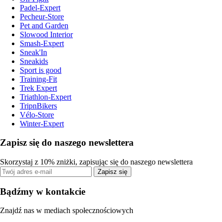
Padel-Expert
Pecheur-Store
Pet and Garden
Slowood Interior
Smash-Expert
Sneak'In
Sneakids
Sport is good
Training-Fit
Trek Expert
Triathlon-Expert
TripnBikers
Vélo-Store
Winter-Expert
Zapisz się do naszego newslettera
Skorzystaj z 10% zniżki, zapisując się do naszego newslettera
Zapisz się
Bądźmy w kontakcie
Znajdź nas w mediach społecznościowych