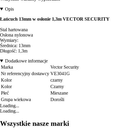
Opis
Łańcuch 13mm w osłonie 1,3m VECTOR SECURITY
Stal hartowana
Osłona nylonowa
Wymiary:
Średnica: 13mm
Długość: 1,3m
Dodatkowe informacje
Marka
Vector Security
Nr referencyjny dostawcy
VE3041G
Kolor
czarny
Kolor
Czarny
Płeć
Mieszane
Grupa wiekowa
Dorośli
Loading...
Loading...
Wszystkie nasze marki