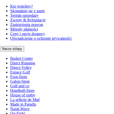
Kto jesteśmy?
Skontaktuj się z nami
Termin sprzedaży
Zwroty & Refundacje
Zastrzeżenia prawne
Metody płatności
Ceny i opcje dostawy
Oświadczenie o ochronie prywatności
Nasze sklepy
Basket Center
Direct Running
Direct-Volley
Espace Golf
Foot-Store
Galop-Store
Golf and co
Handball-Store
House of rugby
La sellerie de Maé
Made in Paradis
Nauti-Wave
On-Fight