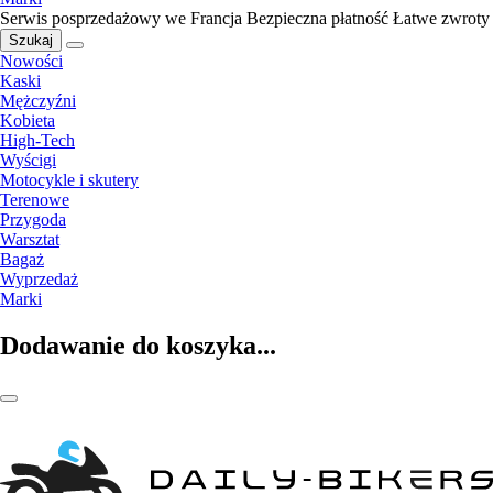
Serwis posprzedażowy we Francja
Bezpieczna płatność
Łatwe zwroty
Szukaj
Nowości
Kaski
Mężczyźni
Kobieta
High-Tech
Wyścigi
Motocykle i skutery
Terenowe
Przygoda
Warsztat
Bagaż
Wyprzedaż
Marki
Dodawanie do koszyka...