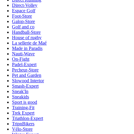
Direct-Volley
Espace Golf
Foot-Store
Galop-Store
Golf and co
Handball-Store
House of rugby
La sellerie de Maé
Made in Paradis
Nauti-Wave
On-Fight
Padel-Expert
Pecheur-Store
Pet and Garden
Slowood Interior
Smash-Expert
Sneak'In
Sneakids
Sport is good
Training-Fit
Trek Expert
Triathlon-Expert
TripnBikers
Vélo-Store