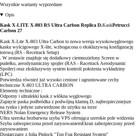
Wszystkie warianty wyprzedane
Opis
Kask X-LITE X-803 RS Ultra Carbon Replica D.
Kask
Petrucci
Carbon 27
Kask X-Lite X-803 Ultra Carbon to nowa wersja wysokowęglowego
kasku wyścigowego X-lite, wzbogacona o ekskluzywną konfigurację
torową (RS - Recetrack Setup)
. W zestawie znajduje się dodatkowy ciemnozielony Screen w
pudełku, aerodynamiczny spojler (RAS - Racetrack Aerodynamic
Spoiler) oraz ekskluzywny system kontroli położenia wykładziny
(LPC)
Potwierdza również już wysoko cenione i ugruntowane cechy
techniczne X-803 ULTRA CARBON
Elementy techniczne :
Odporny i ultralekki kask z włókna węglowego
Zapięcie paska podbródka z podwójną klamrą D, najbezpieczniejsze
na rynku i jedyne zatwierdzone do użytku na torze
NERS Nolan Emergency Release System
Ultra szeroka bezbarwna szyba VPS oferująca szerokie pole widzenia
Szyba zabezpieczona przed zarysowaniemEkran zabezpieczony przed
zarysowaniem
Dostarczany z folią Pinlock "Top Fog Resistant System"