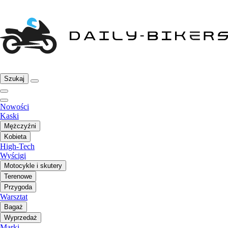
Szukaj
Nowości
Kaski
Mężczyźni
Kobieta
High-Tech
Wyścigi
Motocykle i skutery
Terenowe
Przygoda
Warsztat
Bagaż
Wyprzedaż
Marki