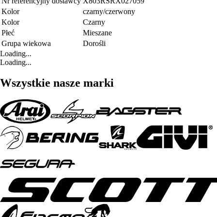
Nr referencyjny dostawcy
X803RSRX027059
Kolor
czarny/czerwony
Kolor
Czarny
Płeć
Mieszane
Grupa wiekowa
Dorośli
Loading...
Loading...
Wszystkie nasze marki