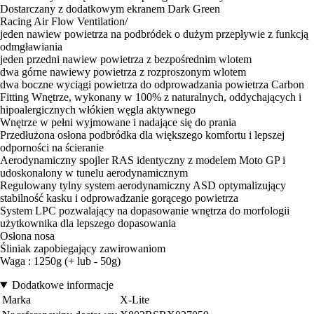
Dostarczany z dodatkowym ekranem Dark Green
Racing Air Flow Ventilation/
jeden nawiew powietrza na podbródek o dużym przepływie z funkcją
odmgławiania
jeden przedni nawiew powietrza z bezpośrednim wlotem
dwa górne nawiewy powietrza z rozproszonym wlotem
dwa boczne wyciągi powietrza do odprowadzania powietrza Carbon
Fitting Wnętrze, wykonany w 100% z naturalnych, oddychających i
hipoalergicznych włókien węgla aktywnego
Wnętrze w pełni wyjmowane i nadające się do prania
Przedłużona osłona podbródka dla większego komfortu i lepszej
odporności na ścieranie
Aerodynamiczny spojler RAS identyczny z modelem Moto GP i
udoskonalony w tunelu aerodynamicznym
Regulowany tylny system aerodynamiczny ASD optymalizujący
stabilność kasku i odprowadzanie gorącego powietrza
System LPC pozwalający na dopasowanie wnętrza do morfologii
użytkownika dla lepszego dopasowania
Osłona nosa
Śliniak zapobiegający zawirowaniom
Waga : 1250g (+ lub - 50g)
Dodatkowe informacje
Marka
X-Lite