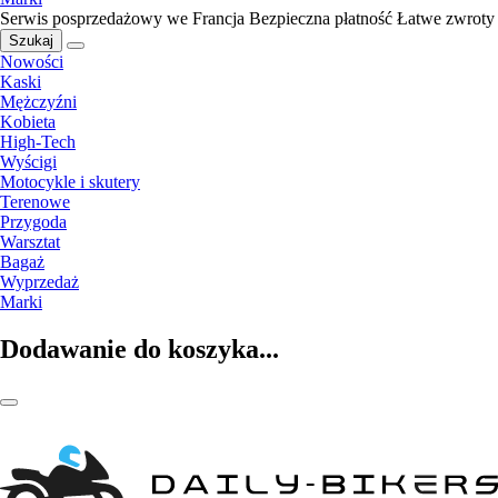
Serwis posprzedażowy we Francja
Bezpieczna płatność
Łatwe zwroty
Szukaj
Nowości
Kaski
Mężczyźni
Kobieta
High-Tech
Wyścigi
Motocykle i skutery
Terenowe
Przygoda
Warsztat
Bagaż
Wyprzedaż
Marki
Dodawanie do koszyka...