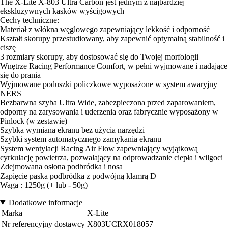
The X-Lite X-803 Ultra Carbon jest jednym z najbardziej
ekskluzywnych kasków wyścigowych
Cechy techniczne:
Materiał z włókna węglowego zapewniający lekkość i odporność
Kształt skorupy przestudiowany, aby zapewnić optymalną stabilność i
ciszę
3 rozmiary skorupy, aby dostosować się do Twojej morfologii
Wnętrze Racing Performance Comfort, w pełni wyjmowane i nadające
się do prania
Wyjmowane poduszki policzkowe wyposażone w system awaryjny
NERS
Bezbarwna szyba Ultra Wide, zabezpieczona przed zaparowaniem,
odporny na zarysowania i uderzenia oraz fabrycznie wyposażony w
Pinlock (w zestawie)
Szybka wymiana ekranu bez użycia narzędzi
Szybki system automatycznego zamykania ekranu
System wentylacji Racing Air Flow zapewniający wyjątkową
cyrkulację powietrza, pozwalający na odprowadzanie ciepła i wilgoci
Zdejmowana osłona podbródka i nosa
Zapięcie paska podbródka z podwójną klamrą D
Waga : 1250g (+ lub - 50g)
Dodatkowe informacje
Marka
X-Lite
Nr referencyjny dostawcy
X803UCRX018057