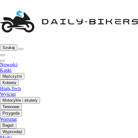
Szukaj
Nowości
Kaski
Mężczyźni
Kobieta
High-Tech
Wyścigi
Motocykle i skutery
Terenowe
Przygoda
Warsztat
Bagaż
Wyprzedaż
Marki