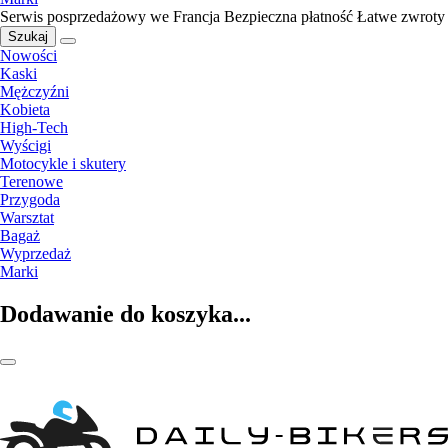
Serwis posprzedażowy we Francja
Bezpieczna płatność
Łatwe zwroty
Szukaj
Nowości
Kaski
Mężczyźni
Kobieta
High-Tech
Wyścigi
Motocykle i skutery
Terenowe
Przygoda
Warsztat
Bagaż
Wyprzedaż
Marki
Dodawanie do koszyka...