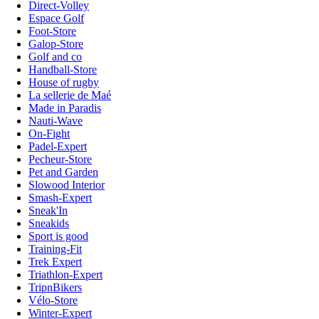
Direct-Volley
Espace Golf
Foot-Store
Galop-Store
Golf and co
Handball-Store
House of rugby
La sellerie de Maé
Made in Paradis
Nauti-Wave
On-Fight
Padel-Expert
Pecheur-Store
Pet and Garden
Slowood Interior
Smash-Expert
Sneak'In
Sneakids
Sport is good
Training-Fit
Trek Expert
Triathlon-Expert
TripnBikers
Vélo-Store
Winter-Expert