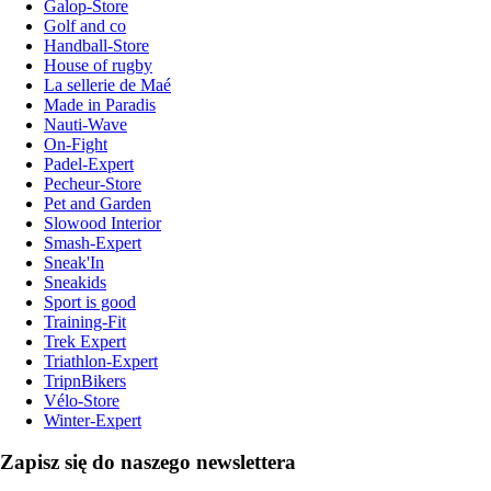
Galop-Store
Golf and co
Handball-Store
House of rugby
La sellerie de Maé
Made in Paradis
Nauti-Wave
On-Fight
Padel-Expert
Pecheur-Store
Pet and Garden
Slowood Interior
Smash-Expert
Sneak'In
Sneakids
Sport is good
Training-Fit
Trek Expert
Triathlon-Expert
TripnBikers
Vélo-Store
Winter-Expert
Zapisz się do naszego newslettera