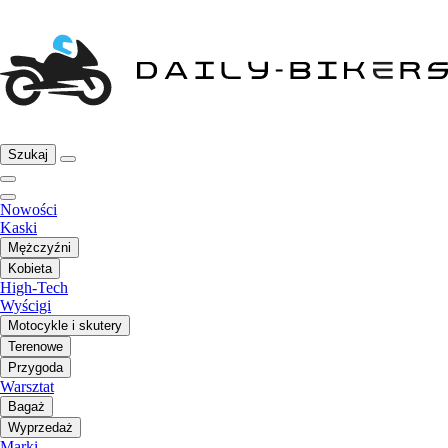
Szukaj
Nowości
Kaski
Mężczyźni
Kobieta
High-Tech
Wyścigi
Motocykle i skutery
Terenowe
Przygoda
Warsztat
Bagaż
Wyprzedaż
Marki