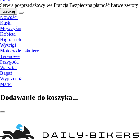
Serwis posprzedażowy we Francja
Bezpieczna płatność
Łatwe zwroty
Szukaj
Nowości
Kaski
Mężczyźni
Kobieta
High-Tech
Wyścigi
Motocykle i skutery
Terenowe
Przygoda
Warsztat
Bagaż
Wyprzedaż
Marki
Dodawanie do koszyka...