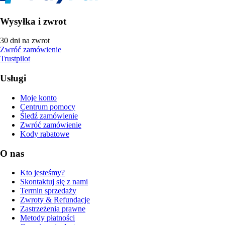
Wysyłka i zwrot
30 dni na zwrot
Zwróć zamówienie
Trustpilot
Usługi
Moje konto
Centrum pomocy
Śledź zamówienie
Zwróć zamówienie
Kody rabatowe
O nas
Kto jesteśmy?
Skontaktuj się z nami
Termin sprzedaży
Zwroty & Refundacje
Zastrzeżenia prawne
Metody płatności