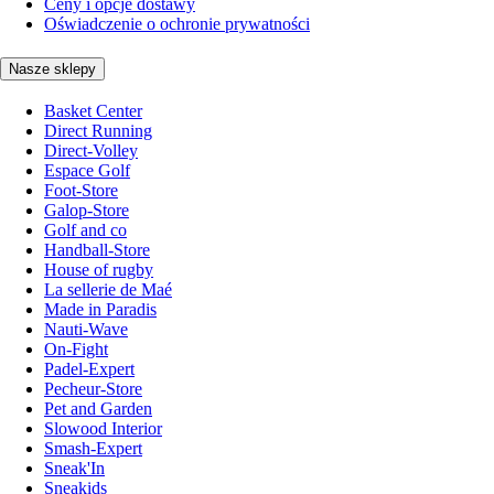
Ceny i opcje dostawy
Oświadczenie o ochronie prywatności
Nasze sklepy
Basket Center
Direct Running
Direct-Volley
Espace Golf
Foot-Store
Galop-Store
Golf and co
Handball-Store
House of rugby
La sellerie de Maé
Made in Paradis
Nauti-Wave
On-Fight
Padel-Expert
Pecheur-Store
Pet and Garden
Slowood Interior
Smash-Expert
Sneak'In
Sneakids