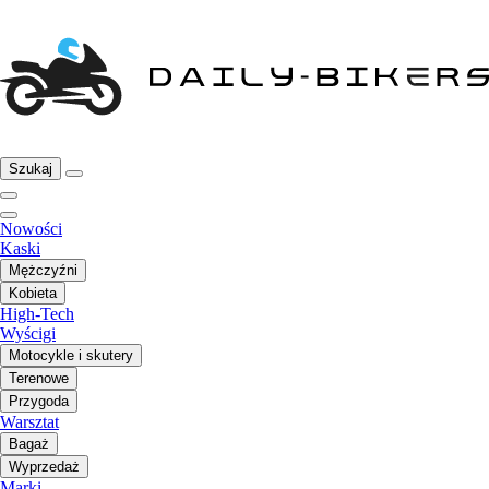
Szukaj
Nowości
Kaski
Mężczyźni
Kobieta
High-Tech
Wyścigi
Motocykle i skutery
Terenowe
Przygoda
Warsztat
Bagaż
Wyprzedaż
Marki