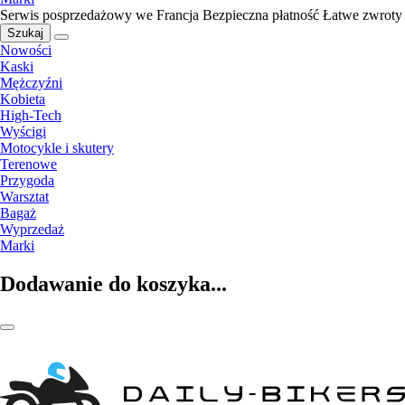
Serwis posprzedażowy we Francja
Bezpieczna płatność
Łatwe zwroty
Szukaj
Nowości
Kaski
Mężczyźni
Kobieta
High-Tech
Wyścigi
Motocykle i skutery
Terenowe
Przygoda
Warsztat
Bagaż
Wyprzedaż
Marki
Dodawanie do koszyka...