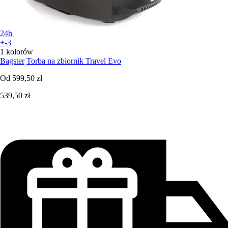
24h
+-3
1 kolorów
Bagster
Torba na zbiornik Travel Evo
Od
599,50 zł
539,50 zł