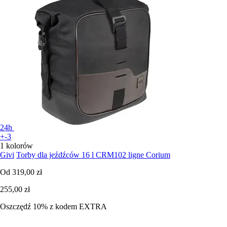
24h
+-3
1 kolorów
Givi
Torby dla jeźdźców 16 l CRM102 ligne Corium
Od
319,00 zł
255,00 zł
Oszczędź 10%
z kodem
EXTRA