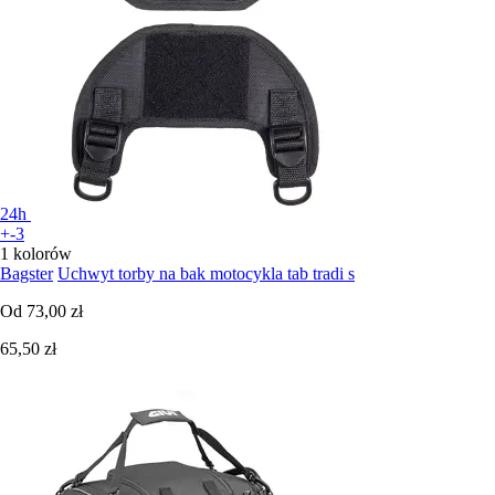
24h
+-3
1 kolorów
Bagster
Uchwyt torby na bak motocykla tab tradi s
Od
73,00 zł
65,50 zł