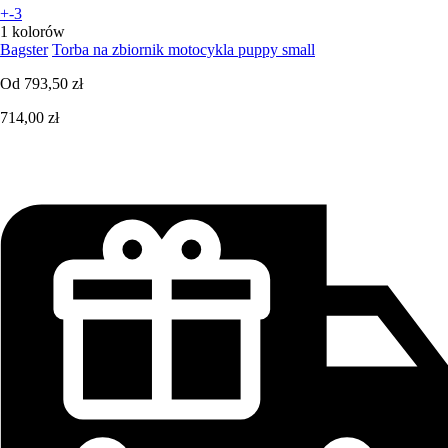
+-3
1 kolorów
Bagster
Torba na zbiornik motocykla puppy small
Od
793,50 zł
714,00 zł