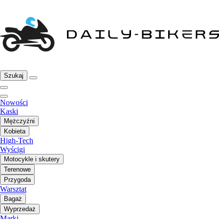
Szukaj
Nowości
Kaski
Mężczyźni
Kobieta
High-Tech
Wyścigi
Motocykle i skutery
Terenowe
Przygoda
Warsztat
Bagaż
Wyprzedaż
Marki