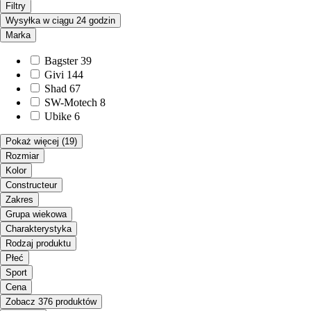
Filtry
Wysyłka w ciągu 24 godzin
Marka
Bagster
39
Givi
144
Shad
67
SW-Motech
8
Ubike
6
Pokaż więcej
(19)
Rozmiar
Kolor
Constructeur
Zakres
Grupa wiekowa
Charakterystyka
Rodzaj produktu
Płeć
Sport
Cena
Zobacz 376 produktów