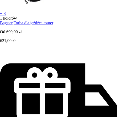
+-3
1 kolorów
Bagster
Torba dla jeźdźca tourer
Od
690,00 zł
621,00 zł