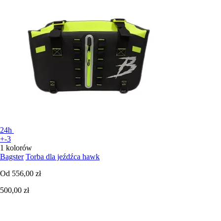
24h
+-3
1 kolorów
Bagster
Torba dla jeźdźca hawk
Od
556,00 zł
500,00 zł