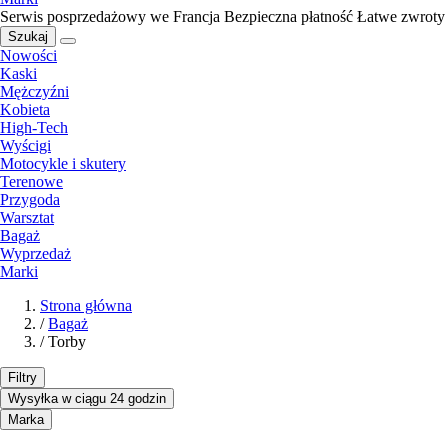
Serwis posprzedażowy we Francja
Bezpieczna płatność
Łatwe zwroty
Szukaj
Nowości
Kaski
Mężczyźni
Kobieta
High-Tech
Wyścigi
Motocykle i skutery
Terenowe
Przygoda
Warsztat
Bagaż
Wyprzedaż
Marki
Strona główna
/
Bagaż
/
Torby
Filtry
Wysyłka w ciągu 24 godzin
Marka