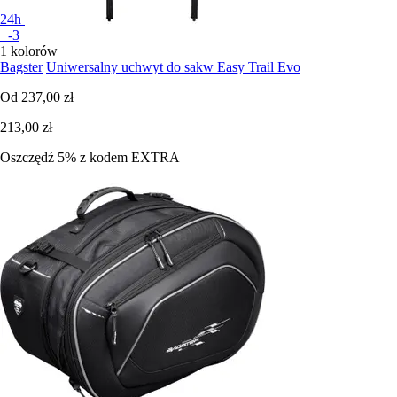
24h
+-3
1 kolorów
Bagster
Uniwersalny uchwyt do sakw Easy Trail Evo
Od
237,00 zł
213,00 zł
Oszczędź 5%
z kodem
EXTRA