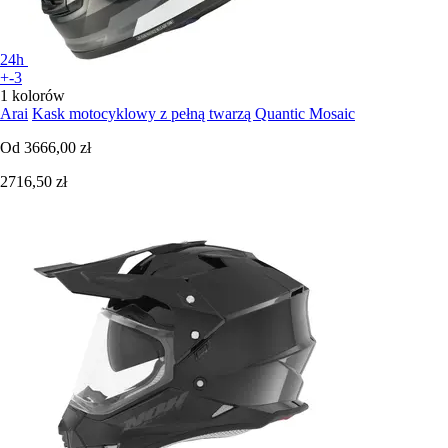
24h
+-3
1 kolorów
Arai
Kask motocyklowy z pełną twarzą Quantic Mosaic
Od
3666,00 zł
2716,50 zł