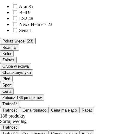
Arai
35
Bell
9
LS2
48
Nexx Helmets
23
Sena
1
Pokaż więcej
(23)
Rozmiar
Kolor
Zakres
Grupa wiekowa
Charakterystyka
Płeć
Sport
Cena
Zobacz 186 produktów
Trafność
Trafność
Cena rosnąco
Cena malejąco
Rabat
186 produkty
Sortuj według
Trafność
Trafność
Cena rosnąco
Cena malejąco
Rabat