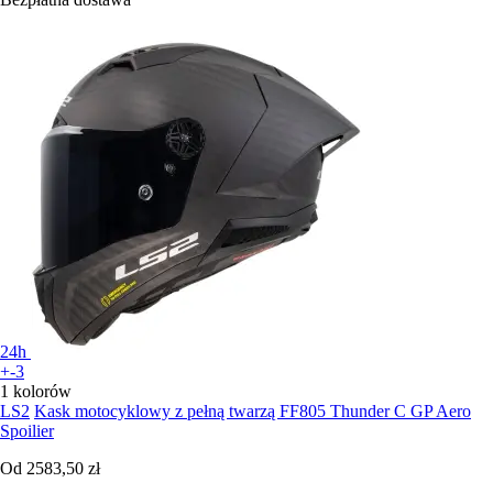
24h
+-3
1 kolorów
LS2
Kask motocyklowy z pełną twarzą FF805 Thunder C GP Aero
Spoilier
Od
2583,50 zł