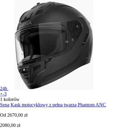
24h
+-3
1 kolorów
Sena
Kask motocyklowy z pełną twarzą Phantom ANC
Od
2670,00 zł
2080,00 zł