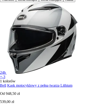
24h
+-3
1 kolorów
Bell
Kask motocyklowy z pełną twarzą Lithium
Od
948,50 zł
539,00 zł