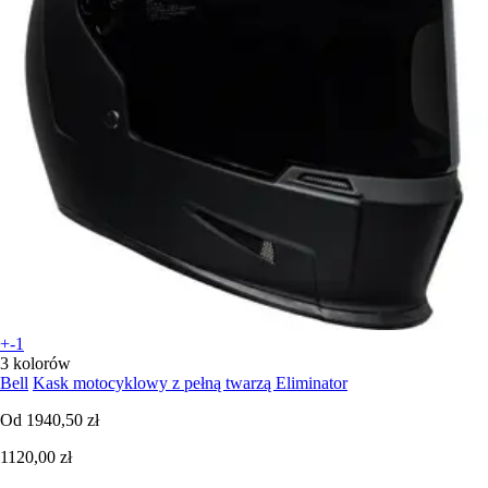
+-1
3 kolorów
Bell
Kask motocyklowy z pełną twarzą Eliminator
Od
1940,50 zł
1120,00 zł