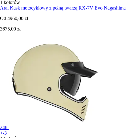
1 kolorów
Arai
Kask motocyklowy z pełną twarzą RX-7V Evo Nagashima
Od
4960,00 zł
3675,00 zł
24h
+-3