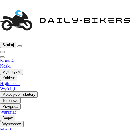
Szukaj
Nowości
Kaski
Mężczyźni
Kobieta
High-Tech
Wyścigi
Motocykle i skutery
Terenowe
Przygoda
Warsztat
Bagaż
Wyprzedaż
Marki