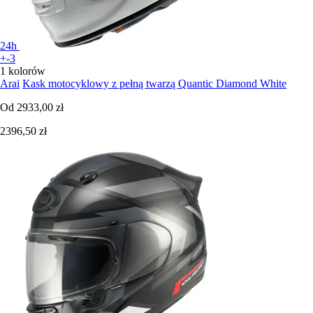
24h
+-3
1 kolorów
Arai
Kask motocyklowy z pełną twarzą Quantic Diamond White
Od
2933,00 zł
2396,50 zł