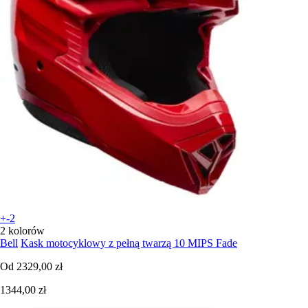
+-2
2 kolorów
Bell
Kask motocyklowy z pełną twarzą 10 MIPS Fade
Od
2329,00 zł
1344,00 zł