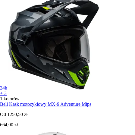
24h
+-3
1 kolorów
Bell
Kask motocyklowy MX-9 Adventure Mips
Od
1250,50 zł
664,00 zł