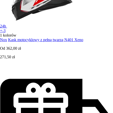
24h
+-3
1 kolorów
Nox
Kask motocyklowy z pełną twarzą N401 Xeno
Od
362,00 zł
271,50 zł