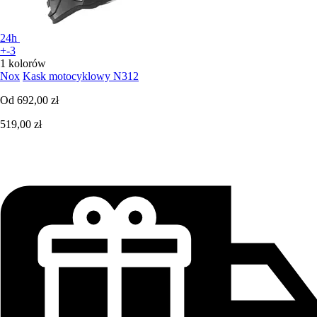
24h
+-3
1 kolorów
Nox
Kask motocyklowy N312
Od
692,00 zł
519,00 zł