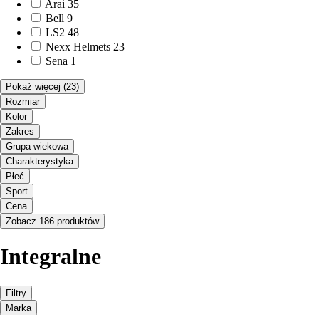
Arai
35
Bell
9
LS2
48
Nexx Helmets
23
Sena
1
Pokaż więcej
(23)
Rozmiar
Kolor
Zakres
Grupa wiekowa
Charakterystyka
Płeć
Sport
Cena
Zobacz 186 produktów
Integralne
Filtry
Marka