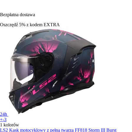
Bezpłatna dostawa
Oszczędź 5%
z kodem
EXTRA
24h
+-3
1 kolorów
LS2
Kask motocyklowy z pełną twarzą FF818 Storm III Burst