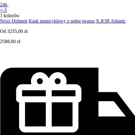
24h
+-3
1 kolorów
Nexx Helmets
Kask motocyklowy z pełną twarzą X.R3R Atlantic
Od
3235,00 zł
2588,00 zł