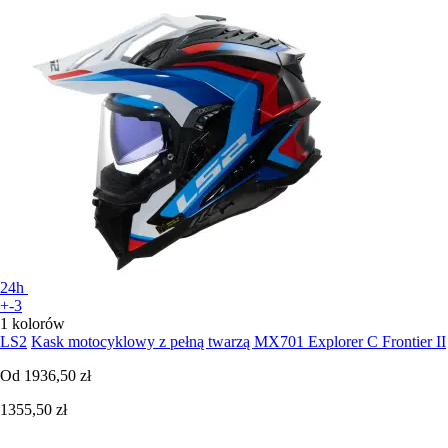
24h
+-3
1 kolorów
LS2
Kask motocyklowy z pełną twarzą MX701 Explorer C Frontier II
Od
1936,50 zł
1355,50 zł