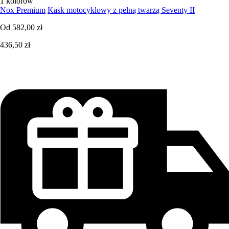
1 kolorów
Nox Premium
Kask motocyklowy z pełną twarzą Seventy II
Od
582,00 zł
436,50 zł