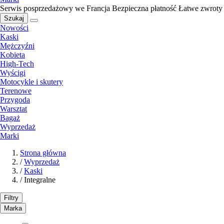
Serwis posprzedażowy we Francja
Bezpieczna płatność
Łatwe zwroty
Szukaj
Nowości
Kaski
Mężczyźni
Kobieta
High-Tech
Wyścigi
Motocykle i skutery
Terenowe
Przygoda
Warsztat
Bagaż
Wyprzedaż
Marki
Strona główna
/
Wyprzedaż
/
Kaski
/
Integralne
Filtry
Marka