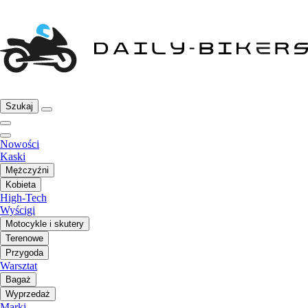
Szukaj
Nowości
Kaski
Mężczyźni
Kobieta
High-Tech
Wyścigi
Motocykle i skutery
Terenowe
Przygoda
Warsztat
Bagaż
Wyprzedaż
Marki