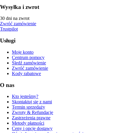
Wysyłka i zwrot
30 dni na zwrot
Zwróć zamówienie
Trustpilot
Usługi
Moje konto
Centrum pomocy
Śledź zamówienie
Zwróć zamówienie
Kody rabatowe
O nas
Kto jesteśmy?
Skontaktuj się z nami
Termin sprzedaży
Zwroty & Refundacje
Zastrzeżenia prawne
Metody płatności
Ceny i opcje dostawy