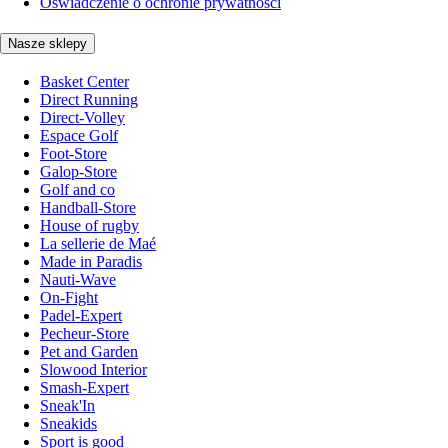
Oświadczenie o ochronie prywatności
Nasze sklepy
Basket Center
Direct Running
Direct-Volley
Espace Golf
Foot-Store
Galop-Store
Golf and co
Handball-Store
House of rugby
La sellerie de Maé
Made in Paradis
Nauti-Wave
On-Fight
Padel-Expert
Pecheur-Store
Pet and Garden
Slowood Interior
Smash-Expert
Sneak'In
Sneakids
Sport is good