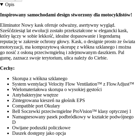
Opis
Inspirowany samochodami design stworzony dla motocyklistów!
Eliminator Nowy kask oferuje odważny, asertywny wygląd.
Sześćdziesiąt lat ewolucji zostało przekształcone w elegancki kask,
który łączy w sobie lekkość, idealne dopasowanie i legendarną
reputację w zakresie ochrony głowy. Kask, o designie prosto ze świata
motoryzacji, ma kompozytową skorupę z włókna szklanego i można
go nosić z osłoną przeciwmgielną i zdejmowanym daszkiem. Pal
gumę, zaznacz swoje terytorium, ulica należy do Ciebie.
Cechy:
Skorupa z włókna szklanego
System wentylacji Velocity Flow Ventilation™ z FlowAdjust™
Wielomateriałowa skorupa o wysokiej gęstości
Antybakteryjne wnętrze
Zintegrowana kieszeń na głośnik EPS
Compatible port Okulary
Bell Soczewki przeciwmgielne ProVision™ klasy optycznej 1
Namagnesowany pasek podbródkowy w kształcie podwójnego
D
Owijane poduszki policzkowe
Daszek dostępny jako opcja