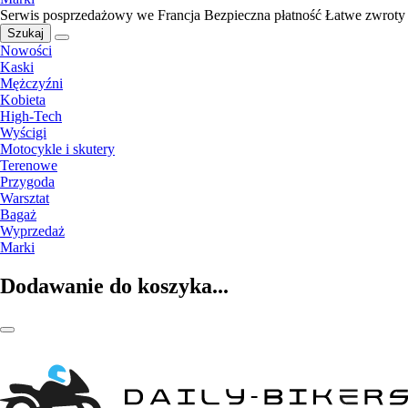
Serwis posprzedażowy we Francja
Bezpieczna płatność
Łatwe zwroty
Szukaj
Nowości
Kaski
Mężczyźni
Kobieta
High-Tech
Wyścigi
Motocykle i skutery
Terenowe
Przygoda
Warsztat
Bagaż
Wyprzedaż
Marki
Dodawanie do koszyka...