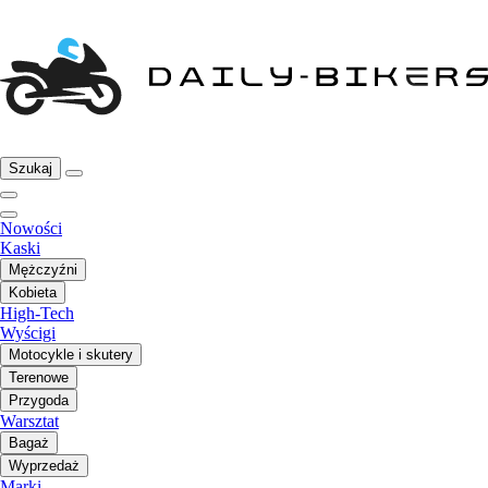
Szukaj
Nowości
Kaski
Mężczyźni
Kobieta
High-Tech
Wyścigi
Motocykle i skutery
Terenowe
Przygoda
Warsztat
Bagaż
Wyprzedaż
Marki