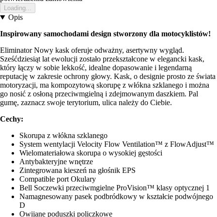
Loading...
Opis
Inspirowany samochodami design stworzony dla motocyklistów!
Eliminator Nowy kask oferuje odważny, asertywny wygląd.
Sześćdziesiąt lat ewolucji zostało przekształcone w elegancki kask,
który łączy w sobie lekkość, idealne dopasowanie i legendarną
reputację w zakresie ochrony głowy. Kask, o designie prosto ze świata
motoryzacji, ma kompozytową skorupę z włókna szklanego i można
go nosić z osłoną przeciwmgielną i zdejmowanym daszkiem. Pal
gumę, zaznacz swoje terytorium, ulica należy do Ciebie.
Cechy:
Skorupa z włókna szklanego
System wentylacji Velocity Flow Ventilation™ z FlowAdjust™
Wielomateriałowa skorupa o wysokiej gęstości
Antybakteryjne wnętrze
Zintegrowana kieszeń na głośnik EPS
Compatible port Okulary
Bell Soczewki przeciwmgielne ProVision™ klasy optycznej 1
Namagnesowany pasek podbródkowy w kształcie podwójnego
D
Owijane poduszki policzkowe