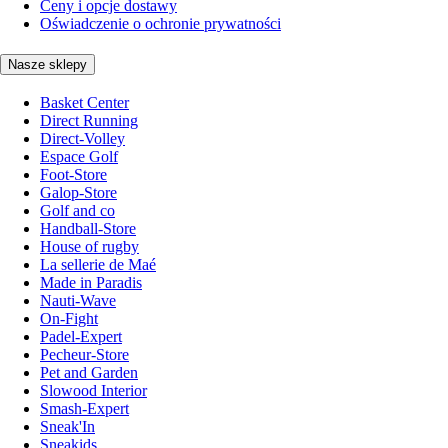
Ceny i opcje dostawy
Oświadczenie o ochronie prywatności
Nasze sklepy
Basket Center
Direct Running
Direct-Volley
Espace Golf
Foot-Store
Galop-Store
Golf and co
Handball-Store
House of rugby
La sellerie de Maé
Made in Paradis
Nauti-Wave
On-Fight
Padel-Expert
Pecheur-Store
Pet and Garden
Slowood Interior
Smash-Expert
Sneak'In
Sneakids