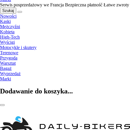
Serwis posprzedażowy we Francja
Bezpieczna płatność
Łatwe zwroty
Szukaj
Nowości
Kaski
Mężczyźni
Kobieta
High-Tech
Wyścigi
Motocykle i skutery
Terenowe
Przygoda
Warsztat
Bagaż
Wyprzedaż
Marki
Dodawanie do koszyka...