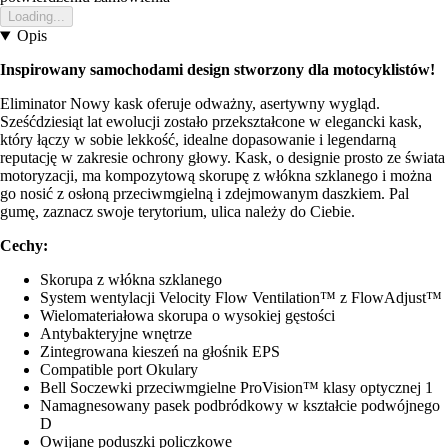
Loading...
Opis
Inspirowany samochodami design stworzony dla motocyklistów!
Eliminator Nowy kask oferuje odważny, asertywny wygląd.
Sześćdziesiąt lat ewolucji zostało przekształcone w elegancki kask,
który łączy w sobie lekkość, idealne dopasowanie i legendarną
reputację w zakresie ochrony głowy. Kask, o designie prosto ze świata
motoryzacji, ma kompozytową skorupę z włókna szklanego i można
go nosić z osłoną przeciwmgielną i zdejmowanym daszkiem. Pal
gumę, zaznacz swoje terytorium, ulica należy do Ciebie.
Cechy:
Skorupa z włókna szklanego
System wentylacji Velocity Flow Ventilation™ z FlowAdjust™
Wielomateriałowa skorupa o wysokiej gęstości
Antybakteryjne wnętrze
Zintegrowana kieszeń na głośnik EPS
Compatible port Okulary
Bell Soczewki przeciwmgielne ProVision™ klasy optycznej 1
Namagnesowany pasek podbródkowy w kształcie podwójnego
D
Owijane poduszki policzkowe