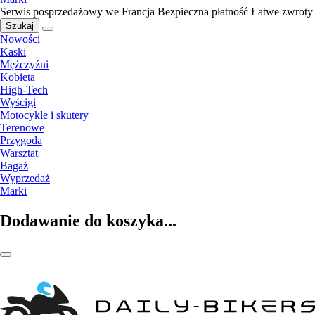
Serwis posprzedażowy we Francja
Bezpieczna płatność
Łatwe zwroty
Szukaj
Nowości
Kaski
Mężczyźni
Kobieta
High-Tech
Wyścigi
Motocykle i skutery
Terenowe
Przygoda
Warsztat
Bagaż
Wyprzedaż
Marki
Dodawanie do koszyka...