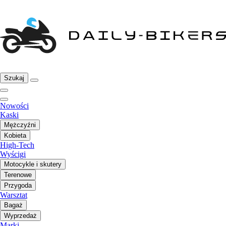
Szukaj
Nowości
Kaski
Mężczyźni
Kobieta
High-Tech
Wyścigi
Motocykle i skutery
Terenowe
Przygoda
Warsztat
Bagaż
Wyprzedaż
Marki