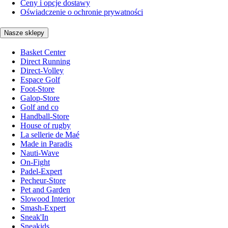
Ceny i opcje dostawy
Oświadczenie o ochronie prywatności
Nasze sklepy
Basket Center
Direct Running
Direct-Volley
Espace Golf
Foot-Store
Galop-Store
Golf and co
Handball-Store
House of rugby
La sellerie de Maé
Made in Paradis
Nauti-Wave
On-Fight
Padel-Expert
Pecheur-Store
Pet and Garden
Slowood Interior
Smash-Expert
Sneak'In
Sneakids