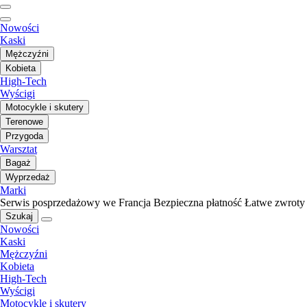
Nowości
Kaski
Mężczyźni
Kobieta
High-Tech
Wyścigi
Motocykle i skutery
Terenowe
Przygoda
Warsztat
Bagaż
Wyprzedaż
Marki
Serwis posprzedażowy we Francja
Bezpieczna płatność
Łatwe zwroty
Szukaj
Nowości
Kaski
Mężczyźni
Kobieta
High-Tech
Wyścigi
Motocykle i skutery