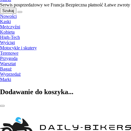
Serwis posprzedażowy we Francja
Bezpieczna płatność
Łatwe zwroty
Szukaj
Nowości
Kaski
Mężczyźni
Kobieta
High-Tech
Wyścigi
Motocykle i skutery
Terenowe
Przygoda
Warsztat
Bagaż
Wyprzedaż
Marki
Dodawanie do koszyka...