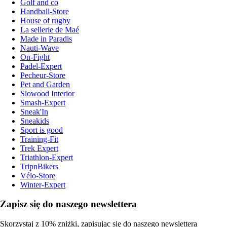
Golf and co
Handball-Store
House of rugby
La sellerie de Maé
Made in Paradis
Nauti-Wave
On-Fight
Padel-Expert
Pecheur-Store
Pet and Garden
Slowood Interior
Smash-Expert
Sneak'In
Sneakids
Sport is good
Training-Fit
Trek Expert
Triathlon-Expert
TripnBikers
Vélo-Store
Winter-Expert
Zapisz się do naszego newslettera
Skorzystaj z 10% zniżki, zapisując się do naszego newslettera