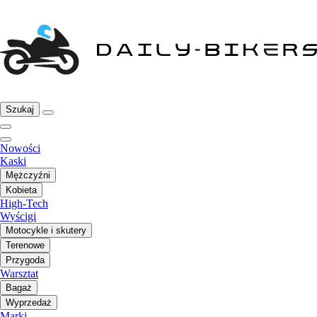
Szukaj
Nowości
Kaski
Mężczyźni
Kobieta
High-Tech
Wyścigi
Motocykle i skutery
Terenowe
Przygoda
Warsztat
Bagaż
Wyprzedaż
Marki