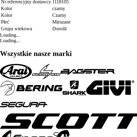
Nr referencyjny dostawcy
1118105
Kolor
czarny
Kolor
Czarny
Płeć
Mieszane
Grupa wiekowa
Dorośli
Loading...
Loading...
Wszystkie nasze marki