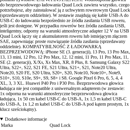
do bezprzewodowego ładowania Quad Lock zawiera wszystko, czego
potrzebujesz, aby zainstalować ją z uchwytem rowerowym Quad Lock
(sprzedawanym oddzielnie). W zestawie znajdują się kable USB-A do
USB-C do ładowania bezpośrednio ze źródła zasilania USB roweru,
jeśli jest dostępne. W przypadku rowerów bez źródła zasilania USB,
inteligentny, odporny na warunki atmosferyczne adapter 12 V na USB
Quad Lock łączy się z akumulatorem roweru lub istniejącym złączem
SAE, zapewniając proste rozwiązanie źródła zasilania (sprzedawany
oddzielnie). KOMPATYBILNOŚĆ Z ŁADOWARKĄ
BEZPRZEWODOWĄ: iPhone SE (3. generacji), 13 Pro, 13 Pro Max,
13, 13 mini, 12 Pro, 12 Pro Max, 12, 12 mini, 11 Pro, 11 Pro Max, 11,
SE (2. generacji), X/Xs, Xs Max, XR, 8 Plus, 8. Samsung Galaxy S22
Ultra, S22+, S22, S21 FE, S21 Ultra, S21+, S21, Note20 Ultra,
Note20, S20 FE, S20 Ultra, S20+, S20, Note10, Note10+, Note9,
S10+, S10, S10e, S9+, S9, S8+ i S8. Google Pixel 6 Pro, 6, 5, 4, 4
XL, 3, 3 XL. Huawei P40 Pro i P30 Pro. Bezprzewodowa głowica
ładująca nie jest compatible z uniwersalnym adapterem (w zestawie:
1x odporna na warunki atmosferyczne bezprzewodowa głowica
ładująca, 1x 50 cm kabel USB-C do USB-A, 1x 1,5 m kabel USB-C
do USB-A, 1x 1,2 m kabel USB-C do USB-A pod kątem prostym, 1x
klucz sześciokątny).
Dodatkowe informacje
Marka
Quad Lock