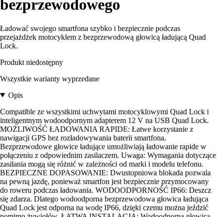
bezprzewodowego
Ładować swojego smartfona szybko i bezpiecznie podczas
przejażdżek motocyklem z bezprzewodową głowicą ładującą Quad
Lock.
Produkt niedostępny
Wszystkie warianty wyprzedane
Opis
Compatible ze wszystkimi uchwytami motocyklowymi Quad Lock i
inteligentnym wodoodpornym adapterem 12 V na USB Quad Lock.
MOŻLIWOŚĆ ŁADOWANIA RAPIDE: Łatwe korzystanie z
nawigacji GPS bez rozładowywania baterii smartfona.
Bezprzewodowe głowice ładujące umożliwiają ładowanie rapide w
połączeniu z odpowiednim zasilaczem. Uwaga: Wymagania dotyczące
zasilania mogą się różnić w zależności od marki i modelu telefonu.
BEZPIECZNE DOPASOWANIE: Dwustopniowa blokada pozwala
na pewną jazdę, ponieważ smartfon jest bezpiecznie przymocowany
do roweru podczas ładowania. WODOODPORNOŚĆ IP66: Deszcz
się zdarza. Dlatego wodoodporna bezprzewodowa głowica ładująca
Quad Lock jest odporna na wodę IP66, dzięki czemu można jeździć
pomimo żywiołów. ŁATWA INSTALACJA: Wodoodporna głowica