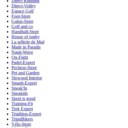
Direct Running
Direct-Volley
Espace Golf
Foot-Store
Galop-Store
Golf and co
Handball-Store
House of rugby
La sellerie de Maé
Made in Paradis
Nauti-Wave
On-Fight
Padel-Expert
Pecheur-Store
Pet and Garden
Slowood Interior
Smash-Expert
Sneak'In
Sneakids
Sport is good
Training-Fit
Trek Expert
Triathlon-Expert
TripnBikers
Vélo-Store