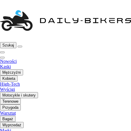
Szukaj
Nowości
Kaski
Mężczyźni
Kobieta
High-Tech
Wyścigi
Motocykle i skutery
Terenowe
Przygoda
Warsztat
Bagaż
Wyprzedaż
Marki