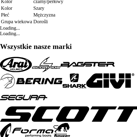
Kolor
czarny/perłowy
Kolor
Szary
Płeć
Mężczyzna
Grupa wiekowa
Dorośli
Loading...
Loading...
Wszystkie nasze marki