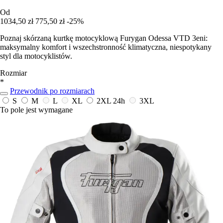
Od
1034,50 zł
775,50 zł
-25%
Poznaj skórzaną kurtkę motocyklową Furygan Odessa VTD 3eni:
maksymalny komfort i wszechstronność klimatyczna, niespotykany
styl dla motocyklistów.
Rozmiar
*
Przewodnik po rozmiarach
S
M
L
XL
2XL
24h
3XL
To pole jest wymagane