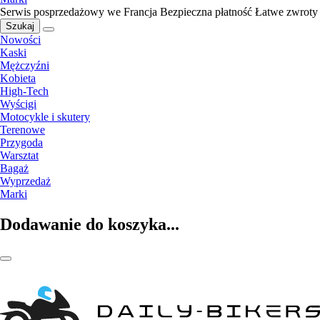
Serwis posprzedażowy we Francja
Bezpieczna płatność
Łatwe zwroty
Szukaj
Nowości
Kaski
Mężczyźni
Kobieta
High-Tech
Wyścigi
Motocykle i skutery
Terenowe
Przygoda
Warsztat
Bagaż
Wyprzedaż
Marki
Dodawanie do koszyka...