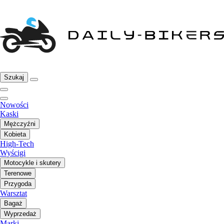
Szukaj
Nowości
Kaski
Mężczyźni
Kobieta
High-Tech
Wyścigi
Motocykle i skutery
Terenowe
Przygoda
Warsztat
Bagaż
Wyprzedaż
Marki