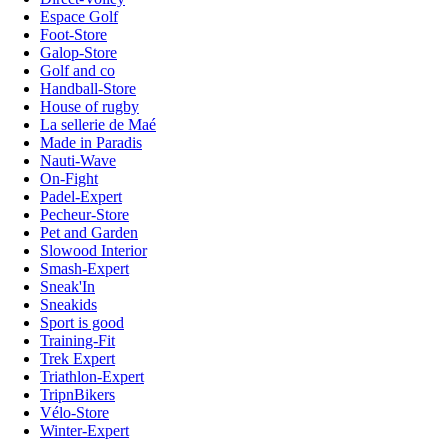
Espace Golf
Foot-Store
Galop-Store
Golf and co
Handball-Store
House of rugby
La sellerie de Maé
Made in Paradis
Nauti-Wave
On-Fight
Padel-Expert
Pecheur-Store
Pet and Garden
Slowood Interior
Smash-Expert
Sneak'In
Sneakids
Sport is good
Training-Fit
Trek Expert
Triathlon-Expert
TripnBikers
Vélo-Store
Winter-Expert