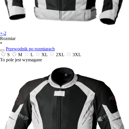
+-2
Rozmiar
*
Przewodnik po rozmiarach
S
M
L
XL
2XL
3XL
To pole jest wymagane