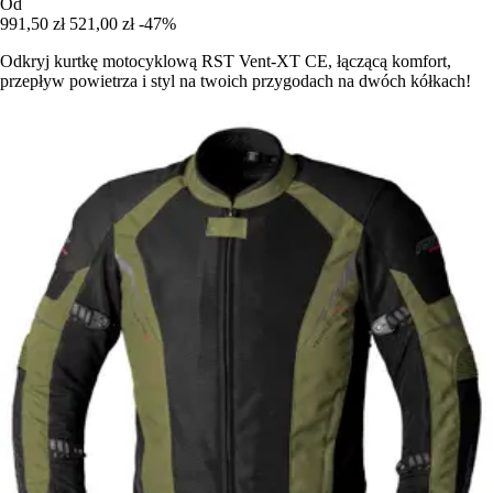
Od
991,50 zł
521,00 zł
-47%
Odkryj kurtkę motocyklową RST Vent-XT CE, łączącą komfort,
przepływ powietrza i styl na twoich przygodach na dwóch kółkach!