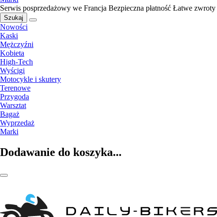
Serwis posprzedażowy we Francja
Bezpieczna płatność
Łatwe zwroty
Szukaj
Nowości
Kaski
Mężczyźni
Kobieta
High-Tech
Wyścigi
Motocykle i skutery
Terenowe
Przygoda
Warsztat
Bagaż
Wyprzedaż
Marki
Dodawanie do koszyka...