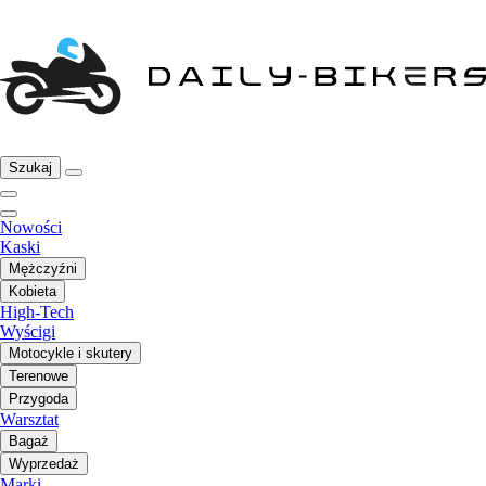
Szukaj
Nowości
Kaski
Mężczyźni
Kobieta
High-Tech
Wyścigi
Motocykle i skutery
Terenowe
Przygoda
Warsztat
Bagaż
Wyprzedaż
Marki