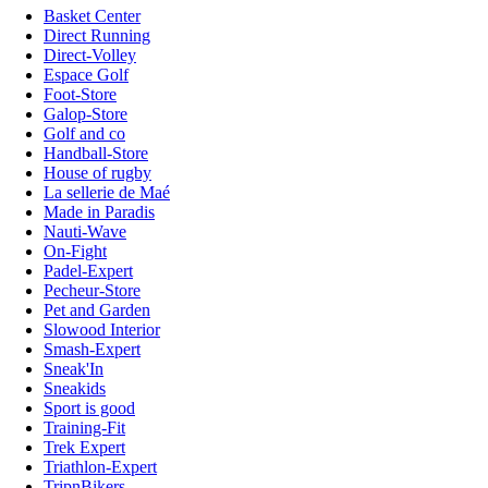
Basket Center
Direct Running
Direct-Volley
Espace Golf
Foot-Store
Galop-Store
Golf and co
Handball-Store
House of rugby
La sellerie de Maé
Made in Paradis
Nauti-Wave
On-Fight
Padel-Expert
Pecheur-Store
Pet and Garden
Slowood Interior
Smash-Expert
Sneak'In
Sneakids
Sport is good
Training-Fit
Trek Expert
Triathlon-Expert
TripnBikers