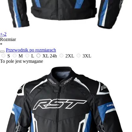
+-2
Rozmiar
*
Przewodnik po rozmiarach
S
M
L
XL
24h
2XL
3XL
To pole jest wymagane