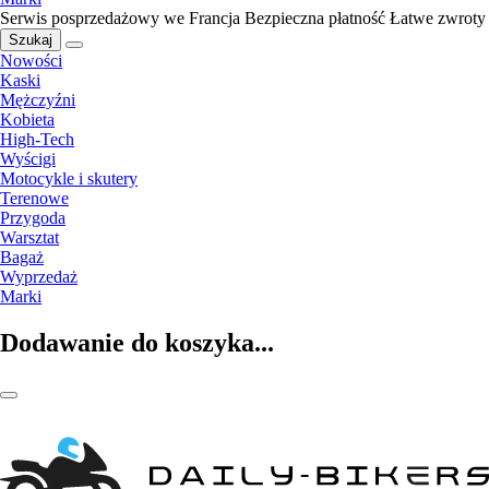
Serwis posprzedażowy we Francja
Bezpieczna płatność
Łatwe zwroty
Szukaj
Nowości
Kaski
Mężczyźni
Kobieta
High-Tech
Wyścigi
Motocykle i skutery
Terenowe
Przygoda
Warsztat
Bagaż
Wyprzedaż
Marki
Dodawanie do koszyka...