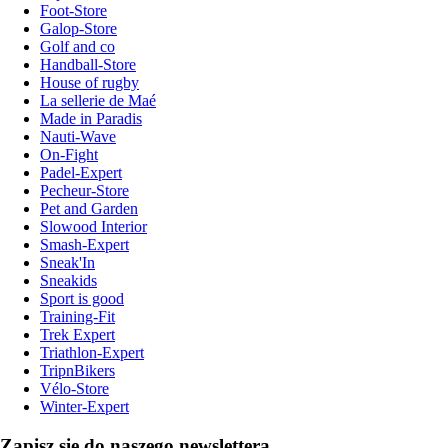
Foot-Store
Galop-Store
Golf and co
Handball-Store
House of rugby
La sellerie de Maé
Made in Paradis
Nauti-Wave
On-Fight
Padel-Expert
Pecheur-Store
Pet and Garden
Slowood Interior
Smash-Expert
Sneak'In
Sneakids
Sport is good
Training-Fit
Trek Expert
Triathlon-Expert
TripnBikers
Vélo-Store
Winter-Expert
Zapisz się do naszego newslettera