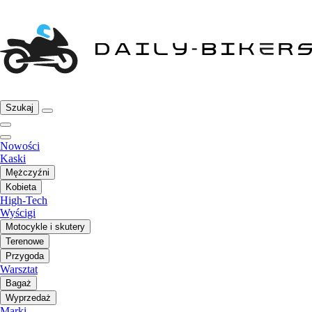
Szukaj
Nowości
Kaski
Mężczyźni
Kobieta
High-Tech
Wyścigi
Motocykle i skutery
Terenowe
Przygoda
Warsztat
Bagaż
Wyprzedaż
Marki