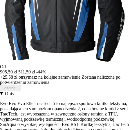
Od
905,50 zł
511,50 zł
-44%
+25,58 zł
otrzymasz na kolejne zamowienie
Zostana naliczone po
potwierdzeniu zamowienia
Loading...
Opis
Evo Evo Evo Elle TracTech 5 to najlepsza sportowa kurtka tekstylna,
posiadająca ten sam poziom opancerzenia 2, co skórzane kurtki z serii
TracTech. jest wyposażona w zewnętrzne osłony ramion z TPU,
wyjmowaną podszewkę termiczną i wodoodporną podszewkę
SinAqua o wysokiej wydajności. Evo RST Kurtkę tekstylną TracTech
5 można przymocować do dowolnych dżinsów za pomocą zamka