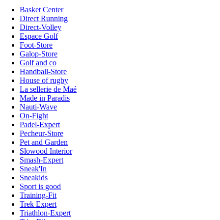
Basket Center
Direct Running
Direct-Volley
Espace Golf
Foot-Store
Galop-Store
Golf and co
Handball-Store
House of rugby
La sellerie de Maé
Made in Paradis
Nauti-Wave
On-Fight
Padel-Expert
Pecheur-Store
Pet and Garden
Slowood Interior
Smash-Expert
Sneak'In
Sneakids
Sport is good
Training-Fit
Trek Expert
Triathlon-Expert