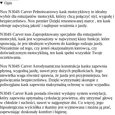
Opis
Nox N304S Carver Pełnotwarzowy kask motocyklowy to idealny
wybór dla entuzjastów motocykli, którzy chcą połączyć styl, wygodę i
bezpieczeństwo. Nox premier Dzięki renomowanej marce , ten kask
oferuje najwyższą jakość i najlepsze wrażenia z jazdy.
N304S Carver tous Zaprojektowany specjalnie dla entuzjastów
motocykli, kask jest wyposażony w najwyższej klasy funkcje, które
sprawiają, że jest idealnym wyborem do każdego rodzaju jazdy.
Niezależnie od tego, czy jesteś okazjonalnym kierowcą, czy
doświadczonym motocyklistą, ten kask spełni wszystkie Twoje
oczekiwania.
Nox N304S Carver Aerodynamiczna konstrukcja kasku zapewnia
płynną, wygodną jazdę, nawet przy dużych prędkościach. Jego
niewielka waga również sprawia, że jazda jest przyjemniejsza, bez
poświęcania bezpieczeństwa. Dzięki wytrzymałej skorupie z
poliwęglanu kask zapewnia maksymalną ochronę w razie wypadku.
N304S Carver Kask posiada również wydajny system wentylacji,
który zapewnia optymalną cyrkulację powietrza, aby utrzymać głowę
w chłodzie i suchości, nawet w najgorętsze dni. Co więcej, jego
hipoalergiczna wyściółka z tkaniny jest wyjmowana i można ją prać,
zapewniając doskonały komfort i higienę.