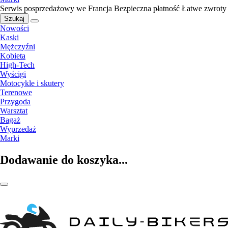
Serwis posprzedażowy we Francja
Bezpieczna płatność
Łatwe zwroty
Szukaj
Nowości
Kaski
Mężczyźni
Kobieta
High-Tech
Wyścigi
Motocykle i skutery
Terenowe
Przygoda
Warsztat
Bagaż
Wyprzedaż
Marki
Dodawanie do koszyka...