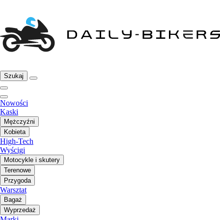
Szukaj
Nowości
Kaski
Mężczyźni
Kobieta
High-Tech
Wyścigi
Motocykle i skutery
Terenowe
Przygoda
Warsztat
Bagaż
Wyprzedaż
Marki