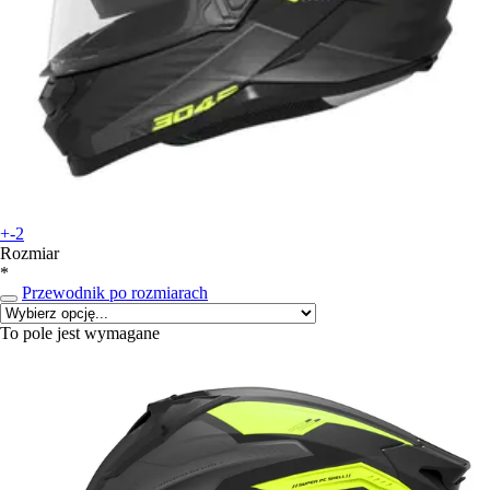
+-2
Rozmiar
*
Przewodnik po rozmiarach
To pole jest wymagane