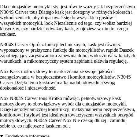
Dla entuzjastów motocykli styl jest równie ważny jak bezpieczeństwo.
N304S Carver tous Dlatego kask jest dostępny w różnych kolorach i
wykończeniach, aby dopasować się do wszystkich gustów i
wszystkich motocykli. look Niezależnie od tego, czy wolisz bardziej
klasyczny, czy bardziej odważny kask, znajdziesz w nim to, czego
szukasz.
N304S Carver Oprócz funkcji technicznych, kask jest również
wyposażony w praktyczne funkcje dla motocyklistów. rapide Daszek
zapobiegający zarysowaniom zapewnia dobrą widoczność w każdych
warunkach, a mikrometryczny system zapinania ułatwia regulację.
Nox Kask motocyklowy to marka znana ze swojej jakości i
zaangażowania w bezpieczeństwo i komfort motocyklistów. N304S
Carver Dzięki temu kaskowi marka nadal udowadnia swoją
doskonałość i niezawodność.
Nox N304S Carver tous Krótko mówiąc, pełnotwarzowy kask
motocyklowy to obowiązkowy wybór dla entuzjastów motocykli.
Dzięki aerodynamicznej konstrukcji, maksymalnemu bezpieczeństwu,
komfortowi i stylowi jest idealnym towarzyszem wszystkich przygód
motocyklowych. N304S Carver Nox Nie czekaj dłużej i zafunduj
sobie to, co najlepsze z kaskiem od .
Dodatkowe informacje