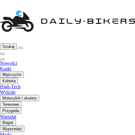
Szukaj
Nowości
Kaski
Mężczyźni
Kobieta
High-Tech
Wyścigi
Motocykle i skutery
Terenowe
Przygoda
Warsztat
Bagaż
Wyprzedaż
Marki