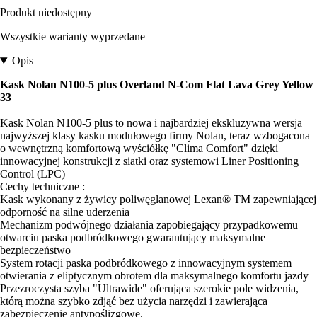
Produkt niedostępny
Wszystkie warianty wyprzedane
Opis
Kask Nolan N100-5 plus Overland N-Com Flat Lava Grey Yellow
33
Kask Nolan N100-5 plus to nowa i najbardziej ekskluzywna wersja
najwyższej klasy kasku modułowego firmy Nolan, teraz wzbogacona
o wewnętrzną komfortową wyściółkę "Clima Comfort" dzięki
innowacyjnej konstrukcji z siatki oraz systemowi Liner Positioning
Control (LPC)
Cechy techniczne :
Kask wykonany z żywicy poliwęglanowej Lexan® TM zapewniającej
odporność na silne uderzenia
Mechanizm podwójnego działania zapobiegający przypadkowemu
otwarciu paska podbródkowego gwarantujący maksymalne
bezpieczeństwo
System rotacji paska podbródkowego z innowacyjnym systemem
otwierania z eliptycznym obrotem dla maksymalnego komfortu jazdy
Przezroczysta szyba "Ultrawide" oferująca szerokie pole widzenia,
którą można szybko zdjąć bez użycia narzędzi i zawierająca
zabezpieczenie antypoślizgowe.