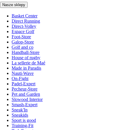
Nasze sklepy
Basket Center
Direct Running
Direct-Volley
Espace Golf
Foot-Store
Galop-Store
Golf and co
Handball-Store
House of rugby
La sellerie de Maé
Made in Paradis
Nauti-Wave
On-Fight
Padel-Expert
Pecheur-Store
Pet and Garden
Slowood Interior
Smash-Expert
Sneak'In
Sneakids
Sport is good
Training-Fit