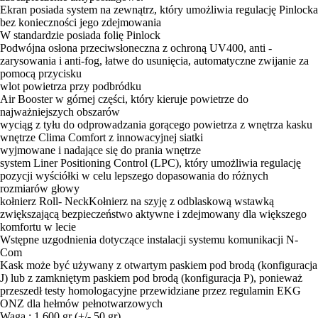
Ekran posiada system na zewnątrz, który umożliwia regulację Pinlocka
bez konieczności jego zdejmowania
W standardzie posiada folię Pinlock
Podwójna osłona przeciwsłoneczna z ochroną UV400, anti -
zarysowania i anti-fog, łatwe do usunięcia, automatyczne zwijanie za
pomocą przycisku
wlot powietrza przy podbródku
Air Booster w górnej części, który kieruje powietrze do
najważniejszych obszarów
wyciąg z tyłu do odprowadzania gorącego powietrza z wnętrza kasku
wnętrze Clima Comfort z innowacyjnej siatki
wyjmowane i nadające się do prania wnętrze
system Liner Positioning Control (LPC), który umożliwia regulację
pozycji wyściółki w celu lepszego dopasowania do różnych
rozmiarów głowy
kołnierz Roll- NeckKołnierz na szyję z odblaskową wstawką
zwiększającą bezpieczeństwo aktywne i zdejmowany dla większego
komfortu w lecie
Wstępne uzgodnienia dotyczące instalacji systemu komunikacji N-
Com
Kask może być używany z otwartym paskiem pod brodą (konfiguracja
J) lub z zamkniętym paskiem pod brodą (konfiguracja P), ponieważ
przeszedł testy homologacyjne przewidziane przez regulamin EKG
ONZ dla hełmów pełnotwarzowych
Waga : 1.600 gr (+/- 50 gr)