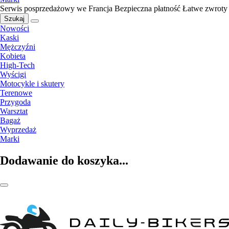
Serwis posprzedażowy we Francja
Bezpieczna płatność
Łatwe zwroty
Szukaj
Nowości
Kaski
Mężczyźni
Kobieta
High-Tech
Wyścigi
Motocykle i skutery
Terenowe
Przygoda
Warsztat
Bagaż
Wyprzedaż
Marki
Dodawanie do koszyka...