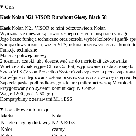
Opis
Kask Nolan N21 VISOR Runabout Glossy Black 58
Kask
Nolan N21 VISOR to mini-odrzutowiec z Nolan
Wyróżnia się mieszanką nowoczesnego designu i inspiracji vintage
Jego liczne funkcje techniczne oraz szeroki wybór kolorów i grafik spra
Kompaktowy rozmiar, wizjer VPS, osłona przeciwsłoneczna, komfortow
Funkcje techniczne :
Materiał poliwęglanowy
2 rozmiary czapki, aby dostosować się do morfologii użytkownika
Wnętrze antybakteryjne Clima Confort, wyjmowane i nadające się do 
Szyba VPS (Vision Protection System) zabezpieczona przed zaparow
Podwójnie zintegrowana osłona przeciwsłoneczna z zewnętrzną regula
Zapięcie paska podbródkowego z klamrą mikrometryczną Microlock
Przygotowany do systemu komunikacji N-Com®
Waga: 1200 grs (+/- 50 grs)
Kompatybilny z zestawami M1 i ESS
Dodatkowe informacje
Marka
Nolan
Nr referencyjny dostawcy
N21VR058
Kolor
czarny
Kolor
Czarny