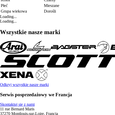
Płeć
Mieszane
Grupa wiekowa
Dorośli
Loading...
Loading...
Wszystkie nasze marki
Odkryj wszystkie nasze marki
Serwis posprzedażowy we Francja
Skontaktuj się z nami
11 rue Bernard Maris
37270 Montlouis-sur-Loire, Francja