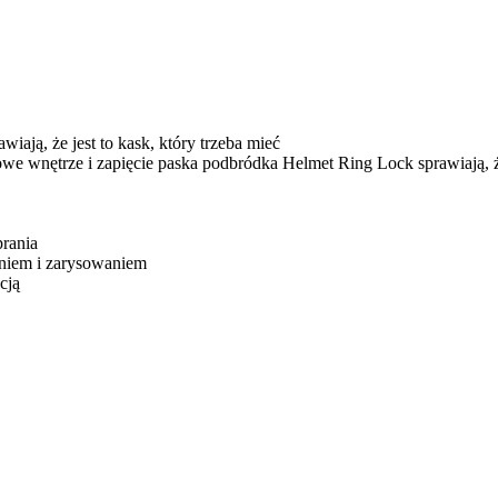
wiają, że jest to kask, który trzeba mieć
e wnętrze i zapięcie paska podbródka Helmet Ring Lock sprawiają, ż
prania
aniem i zarysowaniem
cją