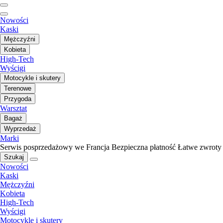
Nowości
Kaski
Mężczyźni
Kobieta
High-Tech
Wyścigi
Motocykle i skutery
Terenowe
Przygoda
Warsztat
Bagaż
Wyprzedaż
Marki
Serwis posprzedażowy we Francja
Bezpieczna płatność
Łatwe zwroty
Szukaj
Nowości
Kaski
Mężczyźni
Kobieta
High-Tech
Wyścigi
Motocykle i skutery