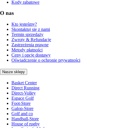
Kody rabatowe
O nas
Kto jesteśmy?
Skontaktuj się z nami
Termin sprzedaży
Zwroty & Refundacje
Zastrzeżenia prawne
Metody płatności
Ceny i opcje dostawy
Oświadczenie o ochronie prywatności
Nasze sklepy
Basket Center
Direct Running
Direct-Volley
Espace Golf
Foot-Store
Galop-Store
Golf and co
Handball-Store
House of rugby