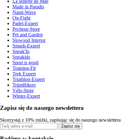
La sellerie de Maé
Made in Paradis
Nauti-Wave
On-Fight
Padel-Expert
Pecheur-Store
Pet and Garden
Slowood Interior
Smash-Expert
Sneak'In
Sneakids
Sport is good
Training-Fit
Trek Expert
Triathlon-Expert
TripnBikers
Vélo-Store
Winter-Expert
Zapisz się do naszego newslettera
Skorzystaj z 10% zniżki, zapisując się do naszego newslettera
Zapisz się
Bądźmy w kontakcie