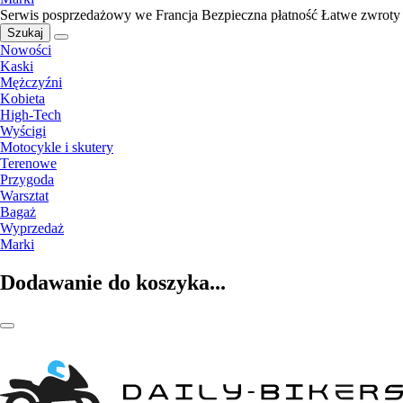
Serwis posprzedażowy we Francja
Bezpieczna płatność
Łatwe zwroty
Szukaj
Nowości
Kaski
Mężczyźni
Kobieta
High-Tech
Wyścigi
Motocykle i skutery
Terenowe
Przygoda
Warsztat
Bagaż
Wyprzedaż
Marki
Dodawanie do koszyka...