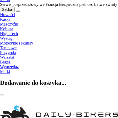
Serwis posprzedażowy we Francja
Bezpieczna płatność
Łatwe zwroty
Szukaj
Nowości
Kaski
Mężczyźni
Kobieta
High-Tech
Wyścigi
Motocykle i skutery
Terenowe
Przygoda
Warsztat
Bagaż
Wyprzedaż
Marki
Dodawanie do koszyka...