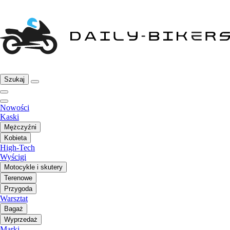
Szukaj
Nowości
Kaski
Mężczyźni
Kobieta
High-Tech
Wyścigi
Motocykle i skutery
Terenowe
Przygoda
Warsztat
Bagaż
Wyprzedaż
Marki