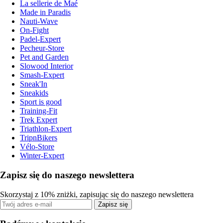
La sellerie de Maé
Made in Paradis
Nauti-Wave
On-Fight
Padel-Expert
Pecheur-Store
Pet and Garden
Slowood Interior
Smash-Expert
Sneak'In
Sneakids
Sport is good
Training-Fit
Trek Expert
Triathlon-Expert
TripnBikers
Vélo-Store
Winter-Expert
Zapisz się do naszego newslettera
Skorzystaj z 10% zniżki, zapisując się do naszego newslettera
Zapisz się