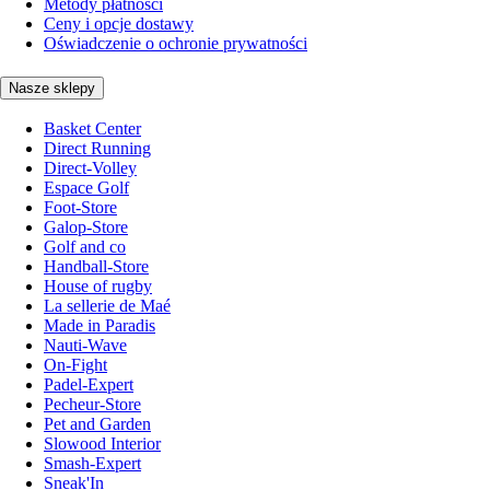
Metody płatności
Ceny i opcje dostawy
Oświadczenie o ochronie prywatności
Nasze sklepy
Basket Center
Direct Running
Direct-Volley
Espace Golf
Foot-Store
Galop-Store
Golf and co
Handball-Store
House of rugby
La sellerie de Maé
Made in Paradis
Nauti-Wave
On-Fight
Padel-Expert
Pecheur-Store
Pet and Garden
Slowood Interior
Smash-Expert
Sneak'In