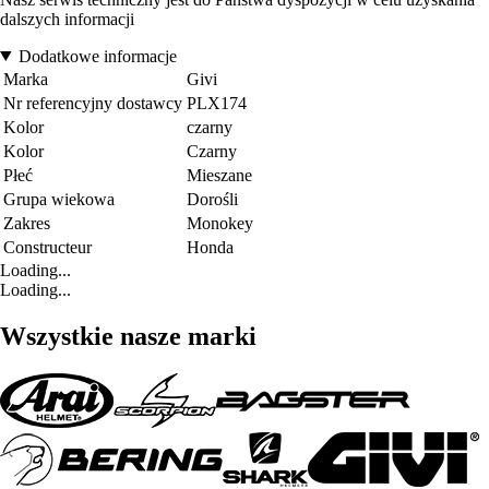
dalszych informacji
Dodatkowe informacje
Marka
Givi
Nr referencyjny dostawcy
PLX174
Kolor
czarny
Kolor
Czarny
Płeć
Mieszane
Grupa wiekowa
Dorośli
Zakres
Monokey
Constructeur
Honda
Loading...
Loading...
Wszystkie nasze marki