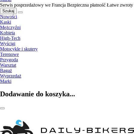
Serwis posprzedażowy we Francja
Bezpieczna płatność
Łatwe zwroty
Szukaj
Nowości
Kaski
Mężczyźni
Kobieta
High-Tech
Wyścigi
Motocykle i skutery
Terenowe
Przygoda
Warsztat
Bagaż
Wyprzedaż
Marki
Dodawanie do koszyka...