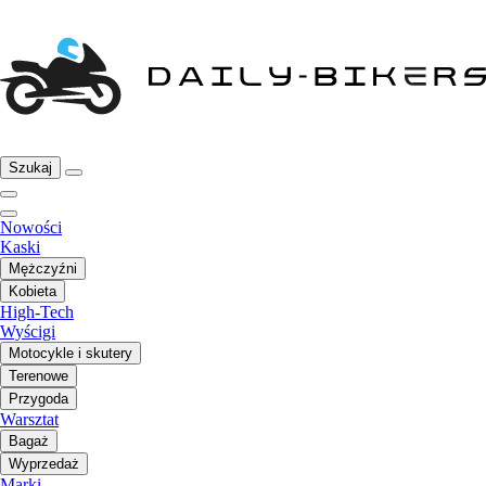
Szukaj
Nowości
Kaski
Mężczyźni
Kobieta
High-Tech
Wyścigi
Motocykle i skutery
Terenowe
Przygoda
Warsztat
Bagaż
Wyprzedaż
Marki