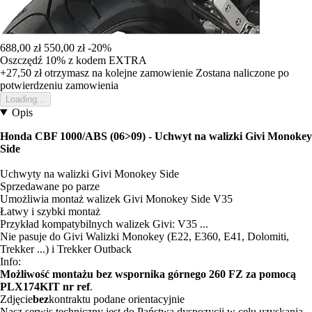
688,00 zł
550,00 zł
-20%
Oszczędź 10%
z kodem
EXTRA
+27,50 zł
otrzymasz na kolejne zamowienie
Zostana naliczone po
potwierdzeniu zamowienia
Loading...
Opis
Honda CBF 1000/ABS (06>09) - Uchwyt na walizki Givi Monokey
Side
Uchwyty na walizki Givi Monokey Side
Sprzedawane po parze
Umożliwia montaż walizek Givi Monokey Side V35
Łatwy i szybki montaż
Przykład kompatybilnych walizek Givi: V35 ...
Nie pasuje do Givi Walizki Monokey (E22, E360, E41, Dolomiti,
Trekker ...) i Trekker Outback
Info:
Możliwość montażu bez wspornika górnego 260 FZ za pomocą
PLX174KIT nr ref
.
Zdjęcie
bez
kontraktu podane orientacyjnie
Nasz serwis techniczny jest do Państwa dyspozycji w celu uzyskania