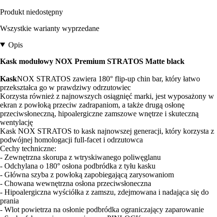
Produkt niedostępny
Wszystkie warianty wyprzedane
Opis
Kask modułowy NOX Premium STRATOS Matte black
Kask
NOX STRATOS zawiera 180° flip-up chin bar, który łatwo
przekształca go w prawdziwy odrzutowiec
Korzysta również z najnowszych osiągnięć marki, jest wyposażony w
ekran z powłoką przeciw zadrapaniom, a także drugą osłonę
przeciwsłoneczną, hipoalergiczne zamszowe wnętrze i skuteczną
wentylację
Kask NOX STRATOS to kask najnowszej generacji, który korzysta z
podwójnej homologacji full-facet i odrzutowca
Cechy techniczne:
- Zewnętrzna skorupa z wtryskiwanego poliwęglanu
- Odchylana o 180° osłona podbródka z tyłu kasku
- Główna szyba z powłoką zapobiegającą zarysowaniom
- Chowana wewnętrzna osłona przeciwsłoneczna
- Hipoalergiczna wyściółka z zamszu, zdejmowana i nadająca się do
prania
- Wlot powietrza na osłonie podbródka ograniczający zaparowanie