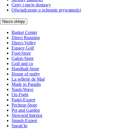
Ceny i opcje dostawy
Oświadczenie o ochronie prywatności
Nasze sklepy
Basket Center
Direct Running
Direct-Volley
Espace Golf
Foot-Store
Galop-Store
Golf and co
Handball-Store
House of rugby
La sellerie de Maé
Made in Paradis
Nauti-Wave
On-Fight
Padel-Expert
Pecheur-Store
Pet and Garden
Slowood Interior
Smash-Expert
Sneak'In