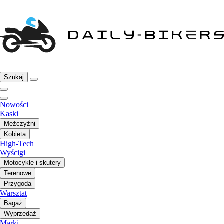
Szukaj
Nowości
Kaski
Mężczyźni
Kobieta
High-Tech
Wyścigi
Motocykle i skutery
Terenowe
Przygoda
Warsztat
Bagaż
Wyprzedaż
Marki