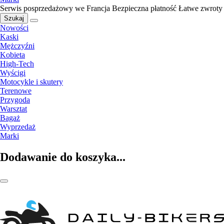
Serwis posprzedażowy we Francja
Bezpieczna płatność
Łatwe zwroty
Szukaj
Nowości
Kaski
Mężczyźni
Kobieta
High-Tech
Wyścigi
Motocykle i skutery
Terenowe
Przygoda
Warsztat
Bagaż
Wyprzedaż
Marki
Dodawanie do koszyka...