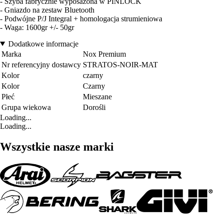
- Szyba fabrycznie wyposażona w PINLOCK
- Gniazdo na zestaw Bluetooth
- Podwójne P/J Integral + homologacja strumieniowa
- Waga: 1600gr +/- 50gr
Dodatkowe informacje
Marka
Nox Premium
Nr referencyjny dostawcy
STRATOS-NOIR-MAT
Kolor
czarny
Kolor
Czarny
Płeć
Mieszane
Grupa wiekowa
Dorośli
Loading...
Loading...
Wszystkie nasze marki