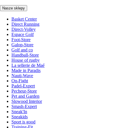
Nasze sklepy
Basket Center
Direct Running
Direct-Volley
Espace Golf
Foot-Store
Galop-Store
Golf and co
Handball-Store
House of rugby
La sellerie de Maé
Made in Paradis
Nauti-Wave
On-Fight
Padel-Expert
Pecheur-Store
Pet and Garden
Slowood Interior
Smash-Expert
Sneak'In
Sneakids
Sport is good
Training-Fit