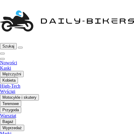
Szukaj
Nowości
Kaski
Mężczyźni
Kobieta
High-Tech
Wyścigi
Motocykle i skutery
Terenowe
Przygoda
Warsztat
Bagaż
Wyprzedaż
Marki