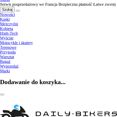
Serwis posprzedażowy we Francja
Bezpieczna płatność
Łatwe zwroty
Szukaj
Nowości
Kaski
Mężczyźni
Kobieta
High-Tech
Wyścigi
Motocykle i skutery
Terenowe
Przygoda
Warsztat
Bagaż
Wyprzedaż
Marki
Dodawanie do koszyka...