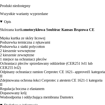
Produkt niedostępny
Wszystkie warianty wyprzedane
Opis
Skórzana kurtka
motocyklowa Soubirac Kansas Brązowa CE
Męska kurtka ze skóry licowej
Podszewka termiczna z rękawami
Podszewka z siatki polycotton
2 kieszenie wewnętrzne
2 kieszenie zewnętrzne
1 miejsce na ochraniacz pleców
Ochraniacz pleców sprzedawany oddzielnie (CER251 lvl1 lub
CER255 lvl2)
Odpinany ochraniacz ramion Cerprotec CE 1621- approved1 kategoria
II
Zdejmowana ochrona łokci Cerprotec z atestem CE 1621-1 kategoria
II
Regulacja boczna z elastanem
Dopasowany krój
Wodoodporna i oddychająca membrana Damotex