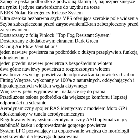
Zapięcie paska podbródka z podwójną klamrą D, najbezpieczniejsze
na rynku i jedyne zatwierdzone do użytku na torze
NERS Nolan Emergency Release System
Ultra szeroka bezbarwna szyba VPS oferująca szerokie pole widzenia
Szyba zabezpieczona przed zarysowaniemEkran zabezpieczony przed
zarysowaniem
Dostarczany z folią Pinlock "Top Fog Resistant System"
Dostarczany z dodatkowym ekranem Dark Green
Racing Air Flow Ventilation/
jeden nawiew powietrza na podbródek o dużym przepływie z funkcją
odmgławiania
jeden przedni nawiew powietrza z bezpośrednim wlotem
dwa górne nawiewy powietrza z rozproszonym wlotem
dwa boczne wyciągi powietrza do odprowadzania powietrza Carbon
Fitting Wnętrze, wykonany w 100% z naturalnych, oddychających i
hipoalergicznych włókien węgla aktywnego
Wnętrze w pełni wyjmowane i nadające się do prania
Przedłużona osłona podbródka dla większego komfortu i lepszej
odporności na ścieranie
Aerodynamiczny spojler RAS identyczny z modelem Moto GP i
udoskonalony w tunelu aerodynamicznym
Regulowany tylny system aerodynamiczny ASD optymalizujący
stabilność kasku i odprowadzanie gorącego powietrza
System LPC pozwalający na dopasowanie wnętrza do morfologii
użytkownika dla lepszego dopasowania