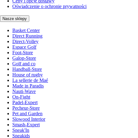
Ceny i opcje dostawy
Oświadczenie o ochronie prywatności
Nasze sklepy
Basket Center
Direct Running
Direct-Volley
Espace Golf
Foot-Store
Galop-Store
Golf and co
Handball-Store
House of rugby
La sellerie de Maé
Made in Paradis
Nauti-Wave
On-Fight
Padel-Expert
Pecheur-Store
Pet and Garden
Slowood Interior
Smash-Expert
Sneak'In
Sneakids