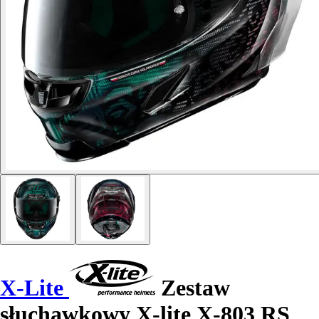
X-Lite
Zestaw
słuchawkowy X-lite X-803 RS