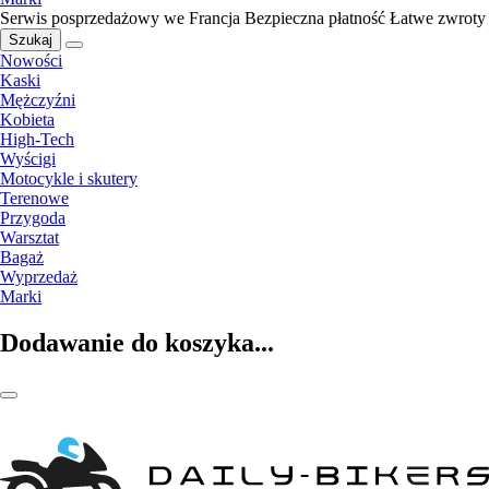
Serwis posprzedażowy we Francja
Bezpieczna płatność
Łatwe zwroty
Szukaj
Nowości
Kaski
Mężczyźni
Kobieta
High-Tech
Wyścigi
Motocykle i skutery
Terenowe
Przygoda
Warsztat
Bagaż
Wyprzedaż
Marki
Dodawanie do koszyka...