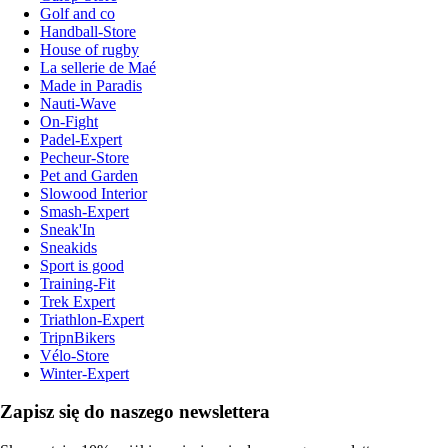
Golf and co
Handball-Store
House of rugby
La sellerie de Maé
Made in Paradis
Nauti-Wave
On-Fight
Padel-Expert
Pecheur-Store
Pet and Garden
Slowood Interior
Smash-Expert
Sneak'In
Sneakids
Sport is good
Training-Fit
Trek Expert
Triathlon-Expert
TripnBikers
Vélo-Store
Winter-Expert
Zapisz się do naszego newslettera