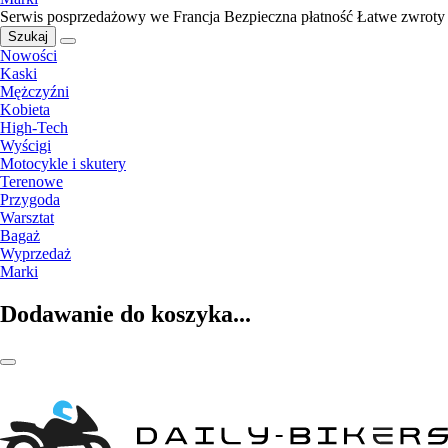
Serwis posprzedażowy we Francja
Bezpieczna płatność
Łatwe zwroty
Szukaj
Nowości
Kaski
Mężczyźni
Kobieta
High-Tech
Wyścigi
Motocykle i skutery
Terenowe
Przygoda
Warsztat
Bagaż
Wyprzedaż
Marki
Dodawanie do koszyka...