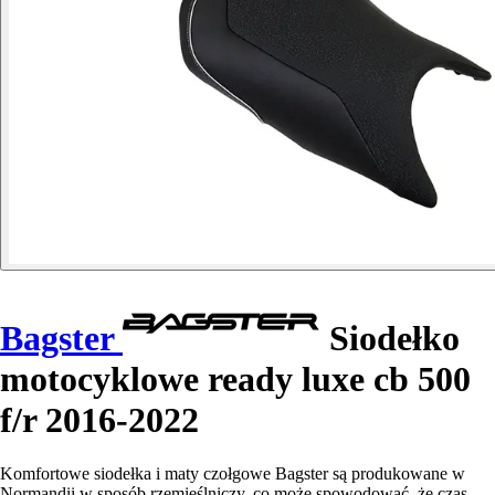
Bagster
Siodełko
motocyklowe ready luxe cb 500
f/r 2016-2022
Komfortowe siodełka i maty czołgowe Bagster są produkowane w
Normandii w sposób rzemieślniczy, co może spowodować, że czas