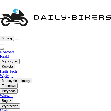
Szukaj
Nowości
Kaski
Mężczyźni
Kobieta
High-Tech
Wyścigi
Motocykle i skutery
Terenowe
Przygoda
Warsztat
Bagaż
Wyprzedaż
Marki