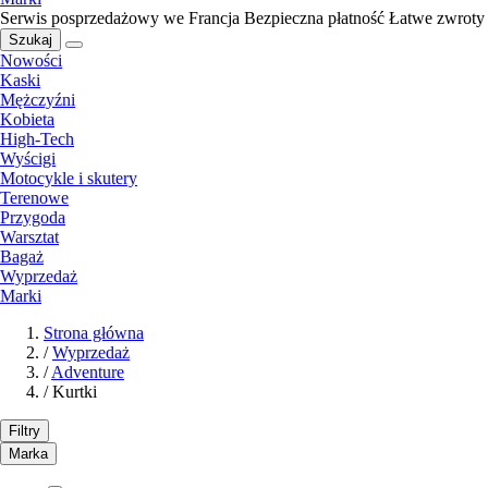
Serwis posprzedażowy we Francja
Bezpieczna płatność
Łatwe zwroty
Szukaj
Nowości
Kaski
Mężczyźni
Kobieta
High-Tech
Wyścigi
Motocykle i skutery
Terenowe
Przygoda
Warsztat
Bagaż
Wyprzedaż
Marki
Strona główna
/
Wyprzedaż
/
Adventure
/
Kurtki
Filtry
Marka