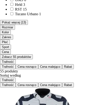
Held
3
RST
15
Tucano Urbano
1
Pokaż więcej
(13)
Rozmiar
Kolor
Zakres
Płeć
Sport
Cena
Zobacz 55 produktów
Trafność
Trafność
Cena rosnąco
Cena malejąco
Rabat
55 produkty
Sortuj według
Trafność
Trafność
Cena rosnąco
Cena malejąco
Rabat