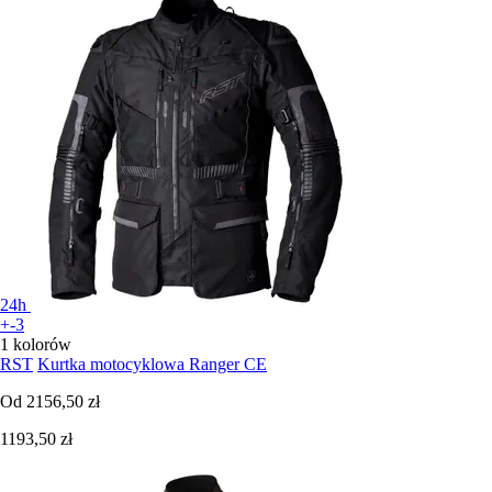
24h
+-3
1 kolorów
RST
Kurtka motocyklowa Ranger CE
Od
2156,50 zł
1193,50 zł