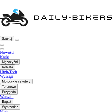
Szukaj
Nowości
Kaski
Mężczyźni
Kobieta
High-Tech
Wyścigi
Motocykle i skutery
Terenowe
Przygoda
Warsztat
Bagaż
Wyprzedaż
Marki