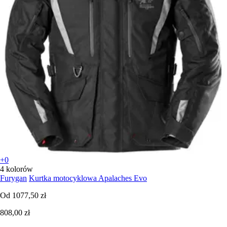
+0
4 kolorów
Furygan
Kurtka motocyklowa Apalaches Evo
Od
1077,50 zł
808,00 zł